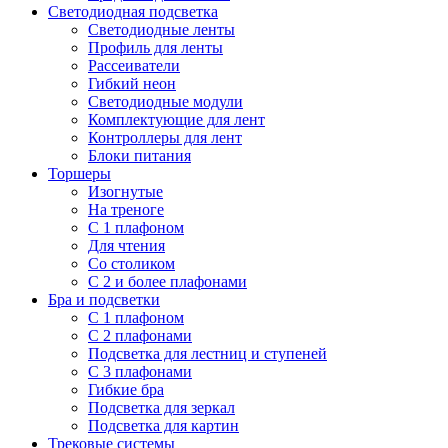
Светодиодная подсветка
Светодиодные ленты
Профиль для ленты
Рассеиватели
Гибкий неон
Светодиодные модули
Комплектующие для лент
Контроллеры для лент
Блоки питания
Торшеры
Изогнутые
На треноге
С 1 плафоном
Для чтения
Со столиком
С 2 и более плафонами
Бра и подсветки
С 1 плафоном
С 2 плафонами
Подсветка для лестниц и ступеней
С 3 плафонами
Гибкие бра
Подсветка для зеркал
Подсветка для картин
Трековые системы