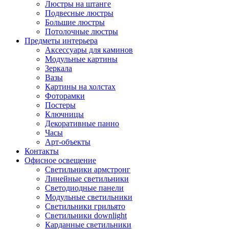
Люстры на штанге
Подвесные люстры
Большие люстры
Потолочные люстры
Предметы интерьера
Аксессуары для каминов
Модульные картины
Зеркала
Вазы
Картины на холстах
Фоторамки
Постеры
Ключницы
Декоративные панно
Часы
Арт-объекты
Контакты
Офисное освещение
Светильники армстронг
Линейные светильники
Светодиодные панели
Модульные светильники
Светильники грильято
Светильники downlight
Карданные светильники