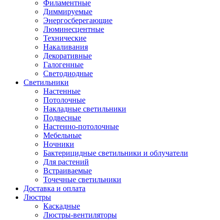
Филаментные
Диммируемые
Энергосберегающие
Люминесцентные
Технические
Накаливания
Декоративные
Галогенные
Светодиодные
Светильники
Настенные
Потолочные
Накладные светильники
Подвесные
Настенно-потолочные
Мебельные
Ночники
Бактерицидные светильники и облучатели
Для растений
Встраиваемые
Точечные светильники
Доставка и оплата
Люстры
Каскадные
Люстры-вентиляторы