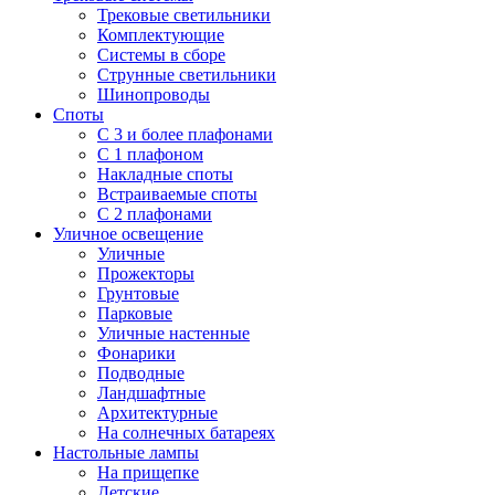
Трековые светильники
Комплектующие
Системы в сборе
Струнные светильники
Шинопроводы
Споты
С 3 и более плафонами
С 1 плафоном
Накладные споты
Встраиваемые споты
С 2 плафонами
Уличное освещение
Уличные
Прожекторы
Грунтовые
Парковые
Уличные настенные
Фонарики
Подводные
Ландшафтные
Архитектурные
На солнечных батареях
Настольные лампы
На прищепке
Детские