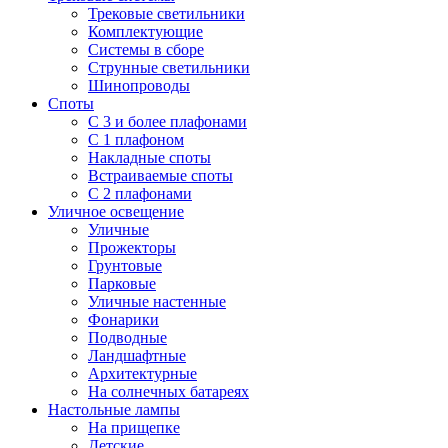
Трековые светильники
Комплектующие
Системы в сборе
Струнные светильники
Шинопроводы
Споты
С 3 и более плафонами
С 1 плафоном
Накладные споты
Встраиваемые споты
С 2 плафонами
Уличное освещение
Уличные
Прожекторы
Грунтовые
Парковые
Уличные настенные
Фонарики
Подводные
Ландшафтные
Архитектурные
На солнечных батареях
Настольные лампы
На прищепке
Детские