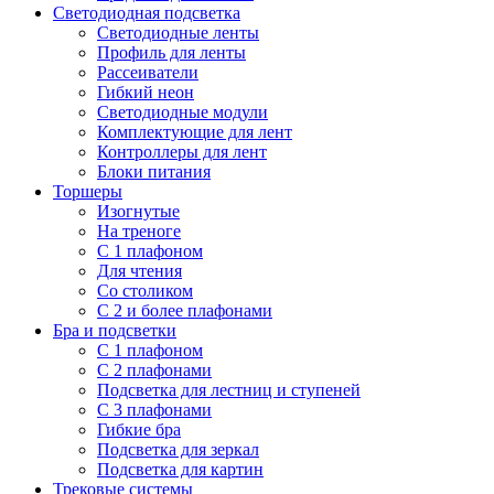
Светодиодная подсветка
Светодиодные ленты
Профиль для ленты
Рассеиватели
Гибкий неон
Светодиодные модули
Комплектующие для лент
Контроллеры для лент
Блоки питания
Торшеры
Изогнутые
На треноге
С 1 плафоном
Для чтения
Со столиком
С 2 и более плафонами
Бра и подсветки
С 1 плафоном
С 2 плафонами
Подсветка для лестниц и ступеней
С 3 плафонами
Гибкие бра
Подсветка для зеркал
Подсветка для картин
Трековые системы