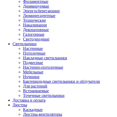
Филаментные
Диммируемые
Энергосберегающие
Люминесцентные
Технические
Накаливания
Декоративные
Галогенные
Светодиодные
Светильники
Настенные
Потолочные
Накладные светильники
Подвесные
Настенно-потолочные
Мебельные
Ночники
Бактерицидные светильники и облучатели
Для растений
Встраиваемые
Точечные светильники
Доставка и оплата
Люстры
Каскадные
Люстры-вентиляторы