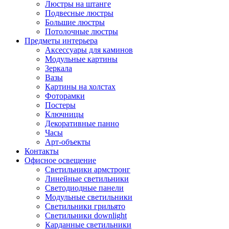
Люстры на штанге
Подвесные люстры
Большие люстры
Потолочные люстры
Предметы интерьера
Аксессуары для каминов
Модульные картины
Зеркала
Вазы
Картины на холстах
Фоторамки
Постеры
Ключницы
Декоративные панно
Часы
Арт-объекты
Контакты
Офисное освещение
Светильники армстронг
Линейные светильники
Светодиодные панели
Модульные светильники
Светильники грильято
Светильники downlight
Карданные светильники