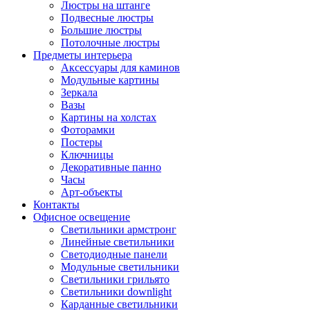
Люстры на штанге
Подвесные люстры
Большие люстры
Потолочные люстры
Предметы интерьера
Аксессуары для каминов
Модульные картины
Зеркала
Вазы
Картины на холстах
Фоторамки
Постеры
Ключницы
Декоративные панно
Часы
Арт-объекты
Контакты
Офисное освещение
Светильники армстронг
Линейные светильники
Светодиодные панели
Модульные светильники
Светильники грильято
Светильники downlight
Карданные светильники