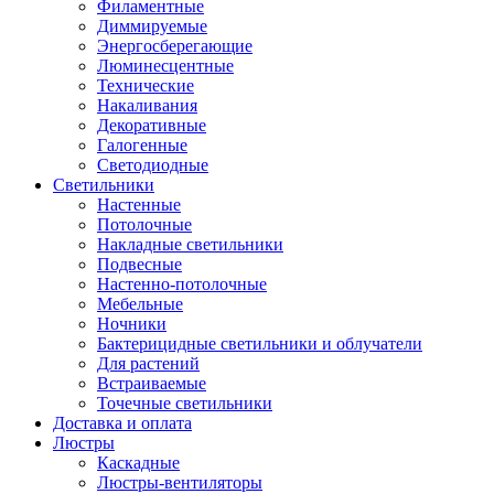
Филаментные
Диммируемые
Энергосберегающие
Люминесцентные
Технические
Накаливания
Декоративные
Галогенные
Светодиодные
Светильники
Настенные
Потолочные
Накладные светильники
Подвесные
Настенно-потолочные
Мебельные
Ночники
Бактерицидные светильники и облучатели
Для растений
Встраиваемые
Точечные светильники
Доставка и оплата
Люстры
Каскадные
Люстры-вентиляторы