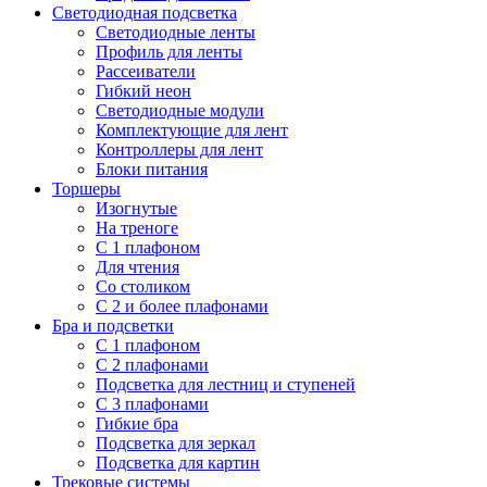
Светодиодная подсветка
Светодиодные ленты
Профиль для ленты
Рассеиватели
Гибкий неон
Светодиодные модули
Комплектующие для лент
Контроллеры для лент
Блоки питания
Торшеры
Изогнутые
На треноге
С 1 плафоном
Для чтения
Со столиком
С 2 и более плафонами
Бра и подсветки
С 1 плафоном
С 2 плафонами
Подсветка для лестниц и ступеней
С 3 плафонами
Гибкие бра
Подсветка для зеркал
Подсветка для картин
Трековые системы