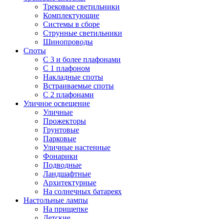
Трековые светильники
Комплектующие
Системы в сборе
Струнные светильники
Шинопроводы
Споты
С 3 и более плафонами
С 1 плафоном
Накладные споты
Встраиваемые споты
С 2 плафонами
Уличное освещение
Уличные
Прожекторы
Грунтовые
Парковые
Уличные настенные
Фонарики
Подводные
Ландшафтные
Архитектурные
На солнечных батареях
Настольные лампы
На прищепке
Детские