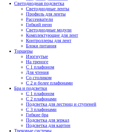
Светодиодная подсветка
Светодиодные ленты
Профиль для ленты
Рассеиватели
Гибкий неон
Светодиодные модули
Комплектующие для лент
Контроллеры для лент
Блоки питания
Торшеры
Изогнутые
На треноге
С 1 плафоном
Для чтения
Со столиком
С 2 и более плафонами
Бра и подсветки
С 1 плафоном
С 2 плафонами
Подсветка для лестниц и ступеней
С 3 плафонами
Гибкие бра
Подсветка для зеркал
Подсветка для картин
Трековые системы