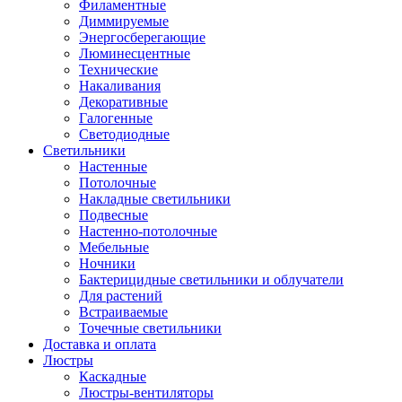
Филаментные
Диммируемые
Энергосберегающие
Люминесцентные
Технические
Накаливания
Декоративные
Галогенные
Светодиодные
Светильники
Настенные
Потолочные
Накладные светильники
Подвесные
Настенно-потолочные
Мебельные
Ночники
Бактерицидные светильники и облучатели
Для растений
Встраиваемые
Точечные светильники
Доставка и оплата
Люстры
Каскадные
Люстры-вентиляторы