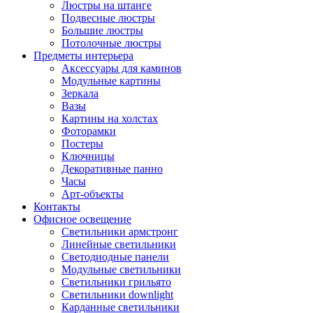
Люстры на штанге
Подвесные люстры
Большие люстры
Потолочные люстры
Предметы интерьера
Аксессуары для каминов
Модульные картины
Зеркала
Вазы
Картины на холстах
Фоторамки
Постеры
Ключницы
Декоративные панно
Часы
Арт-объекты
Контакты
Офисное освещение
Светильники армстронг
Линейные светильники
Светодиодные панели
Модульные светильники
Светильники грильято
Светильники downlight
Карданные светильники