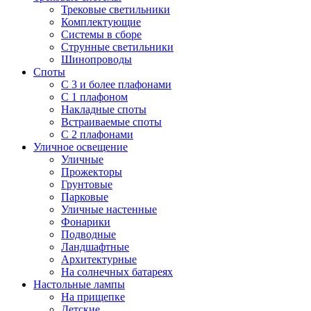
Трековые светильники
Комплектующие
Системы в сборе
Струнные светильники
Шинопроводы
Споты
С 3 и более плафонами
С 1 плафоном
Накладные споты
Встраиваемые споты
С 2 плафонами
Уличное освещение
Уличные
Прожекторы
Грунтовые
Парковые
Уличные настенные
Фонарики
Подводные
Ландшафтные
Архитектурные
На солнечных батареях
Настольные лампы
На прищепке
Детские