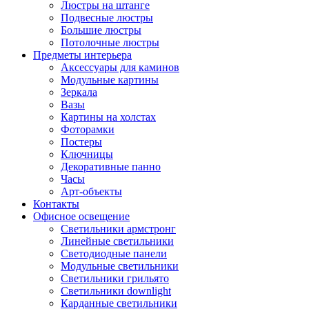
Люстры на штанге
Подвесные люстры
Большие люстры
Потолочные люстры
Предметы интерьера
Аксессуары для каминов
Модульные картины
Зеркала
Вазы
Картины на холстах
Фоторамки
Постеры
Ключницы
Декоративные панно
Часы
Арт-объекты
Контакты
Офисное освещение
Светильники армстронг
Линейные светильники
Светодиодные панели
Модульные светильники
Светильники грильято
Светильники downlight
Карданные светильники