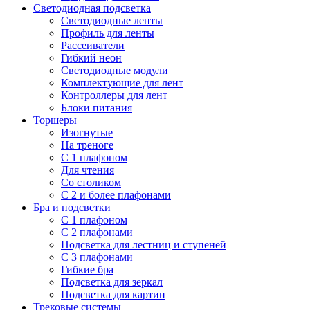
Светодиодная подсветка
Светодиодные ленты
Профиль для ленты
Рассеиватели
Гибкий неон
Светодиодные модули
Комплектующие для лент
Контроллеры для лент
Блоки питания
Торшеры
Изогнутые
На треноге
С 1 плафоном
Для чтения
Со столиком
С 2 и более плафонами
Бра и подсветки
С 1 плафоном
С 2 плафонами
Подсветка для лестниц и ступеней
С 3 плафонами
Гибкие бра
Подсветка для зеркал
Подсветка для картин
Трековые системы