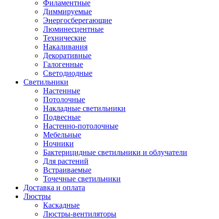
Филаментные
Диммируемые
Энергосберегающие
Люминесцентные
Технические
Накаливания
Декоративные
Галогенные
Светодиодные
Светильники
Настенные
Потолочные
Накладные светильники
Подвесные
Настенно-потолочные
Мебельные
Ночники
Бактерицидные светильники и облучатели
Для растений
Встраиваемые
Точечные светильники
Доставка и оплата
Люстры
Каскадные
Люстры-вентиляторы