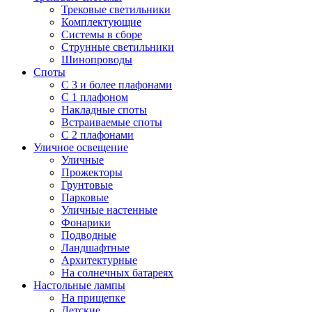
Трековые светильники
Комплектующие
Системы в сборе
Струнные светильники
Шинопроводы
Споты
С 3 и более плафонами
С 1 плафоном
Накладные споты
Встраиваемые споты
С 2 плафонами
Уличное освещение
Уличные
Прожекторы
Грунтовые
Парковые
Уличные настенные
Фонарики
Подводные
Ландшафтные
Архитектурные
На солнечных батареях
Настольные лампы
На прищепке
Детские