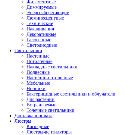
Филаментные
Диммируемые
Энергосберегающие
Люминесцентные
Технические
Накаливания
Декоративные
Галогенные
Светодиодные
Светильники
Настенные
Потолочные
Накладные светильники
Подвесные
Настенно-потолочные
Мебельные
Ночники
Бактерицидные светильники и облучатели
Для растений
Встраиваемые
Точечные светильники
Доставка и оплата
Люстры
Каскадные
Люстры-вентиляторы