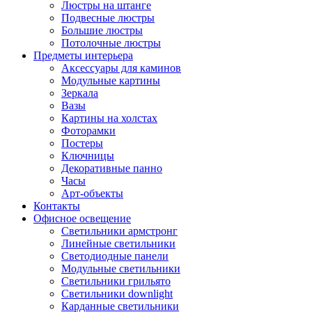
Люстры на штанге
Подвесные люстры
Большие люстры
Потолочные люстры
Предметы интерьера
Аксессуары для каминов
Модульные картины
Зеркала
Вазы
Картины на холстах
Фоторамки
Постеры
Ключницы
Декоративные панно
Часы
Арт-объекты
Контакты
Офисное освещение
Светильники армстронг
Линейные светильники
Светодиодные панели
Модульные светильники
Светильники грильято
Светильники downlight
Карданные светильники