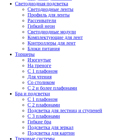
Светодиодная подсветка
Светодиодные ленты
Профиль для ленты
Рассеиватели
Гибкий неон
Светодиодные модули
Комплектующие для лент
Контроллеры для лент
Блоки питания
Торшеры
Изогнутые
На треноге
С 1 плафоном
Для чтения
Со столиком
С 2 и более плафонами
Бра и подсветки
С 1 плафоном
С 2 плафонами
Подсветка для лестниц и ступеней
С 3 плафонами
Гибкие бра
Подсветка для зеркал
Подсветка для картин
Трековые системы