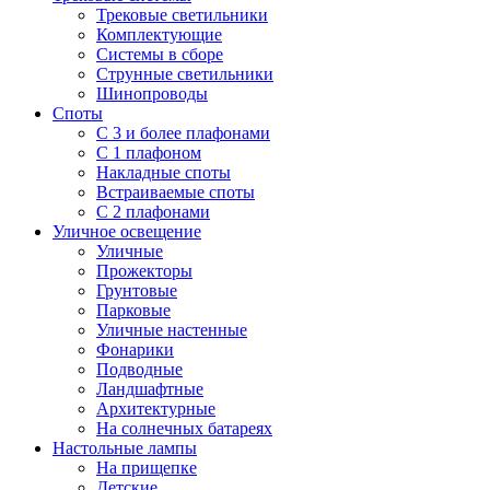
Трековые светильники
Комплектующие
Системы в сборе
Струнные светильники
Шинопроводы
Споты
С 3 и более плафонами
С 1 плафоном
Накладные споты
Встраиваемые споты
С 2 плафонами
Уличное освещение
Уличные
Прожекторы
Грунтовые
Парковые
Уличные настенные
Фонарики
Подводные
Ландшафтные
Архитектурные
На солнечных батареях
Настольные лампы
На прищепке
Детские