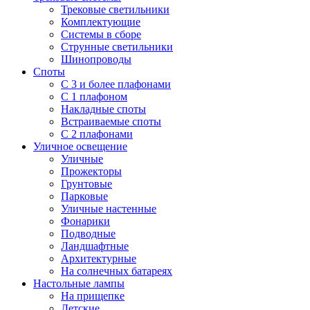
Трековые светильники
Комплектующие
Системы в сборе
Струнные светильники
Шинопроводы
Споты
С 3 и более плафонами
С 1 плафоном
Накладные споты
Встраиваемые споты
С 2 плафонами
Уличное освещение
Уличные
Прожекторы
Грунтовые
Парковые
Уличные настенные
Фонарики
Подводные
Ландшафтные
Архитектурные
На солнечных батареях
Настольные лампы
На прищепке
Детские