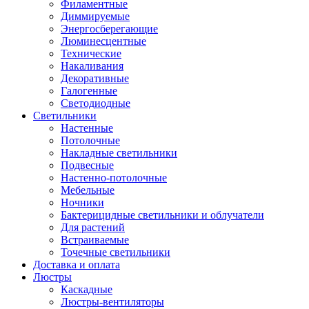
Филаментные
Диммируемые
Энергосберегающие
Люминесцентные
Технические
Накаливания
Декоративные
Галогенные
Светодиодные
Светильники
Настенные
Потолочные
Накладные светильники
Подвесные
Настенно-потолочные
Мебельные
Ночники
Бактерицидные светильники и облучатели
Для растений
Встраиваемые
Точечные светильники
Доставка и оплата
Люстры
Каскадные
Люстры-вентиляторы