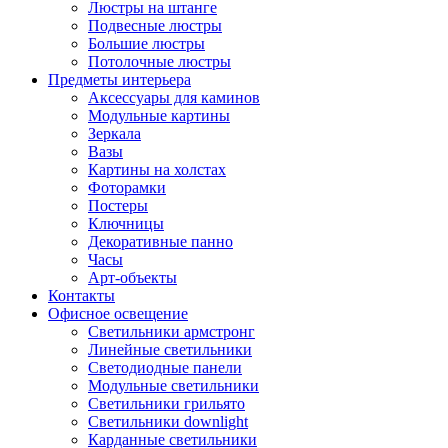
Люстры на штанге
Подвесные люстры
Большие люстры
Потолочные люстры
Предметы интерьера
Аксессуары для каминов
Модульные картины
Зеркала
Вазы
Картины на холстах
Фоторамки
Постеры
Ключницы
Декоративные панно
Часы
Арт-объекты
Контакты
Офисное освещение
Светильники армстронг
Линейные светильники
Светодиодные панели
Модульные светильники
Светильники грильято
Светильники downlight
Карданные светильники