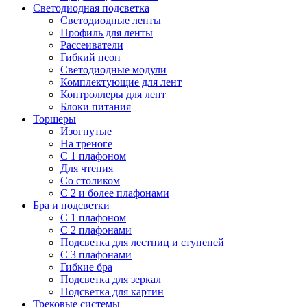
Светодиодная подсветка
Светодиодные ленты
Профиль для ленты
Рассеиватели
Гибкий неон
Светодиодные модули
Комплектующие для лент
Контроллеры для лент
Блоки питания
Торшеры
Изогнутые
На треноге
С 1 плафоном
Для чтения
Со столиком
С 2 и более плафонами
Бра и подсветки
С 1 плафоном
С 2 плафонами
Подсветка для лестниц и ступеней
С 3 плафонами
Гибкие бра
Подсветка для зеркал
Подсветка для картин
Трековые системы