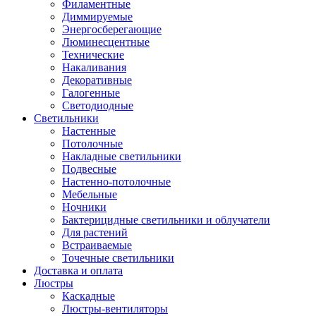
Филаментные
Диммируемые
Энергосберегающие
Люминесцентные
Технические
Накаливания
Декоративные
Галогенные
Светодиодные
Светильники
Настенные
Потолочные
Накладные светильники
Подвесные
Настенно-потолочные
Мебельные
Ночники
Бактерицидные светильники и облучатели
Для растений
Встраиваемые
Точечные светильники
Доставка и оплата
Люстры
Каскадные
Люстры-вентиляторы