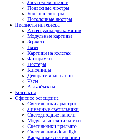
Люстры на штанге
Подвесные люстры
Большие люстры
Потолочные люстры
Предметы интерьера
Аксессуары для каминов
Модульные картины
Зеркала
Вазы
Картины на холстах
Фоторамки
Постеры
Ключницы
Декоративные панно
Часы
Арт-объекты
Контакты
Офисное освещение
Светильники армстронг
Линейные светильники
Светодиодные панели
Модульные светильники
Светильники грильято
Светильники downlight
Карданные светильники