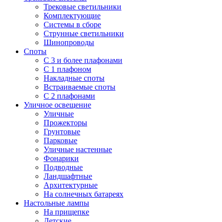
Трековые светильники
Комплектующие
Системы в сборе
Струнные светильники
Шинопроводы
Споты
С 3 и более плафонами
С 1 плафоном
Накладные споты
Встраиваемые споты
С 2 плафонами
Уличное освещение
Уличные
Прожекторы
Грунтовые
Парковые
Уличные настенные
Фонарики
Подводные
Ландшафтные
Архитектурные
На солнечных батареях
Настольные лампы
На прищепке
Детские