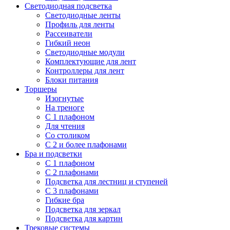
Светодиодная подсветка
Светодиодные ленты
Профиль для ленты
Рассеиватели
Гибкий неон
Светодиодные модули
Комплектующие для лент
Контроллеры для лент
Блоки питания
Торшеры
Изогнутые
На треноге
С 1 плафоном
Для чтения
Со столиком
С 2 и более плафонами
Бра и подсветки
С 1 плафоном
С 2 плафонами
Подсветка для лестниц и ступеней
С 3 плафонами
Гибкие бра
Подсветка для зеркал
Подсветка для картин
Трековые системы