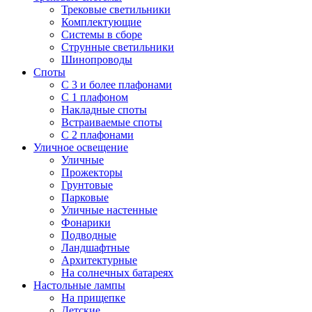
Трековые светильники
Комплектующие
Системы в сборе
Струнные светильники
Шинопроводы
Споты
С 3 и более плафонами
С 1 плафоном
Накладные споты
Встраиваемые споты
С 2 плафонами
Уличное освещение
Уличные
Прожекторы
Грунтовые
Парковые
Уличные настенные
Фонарики
Подводные
Ландшафтные
Архитектурные
На солнечных батареях
Настольные лампы
На прищепке
Детские