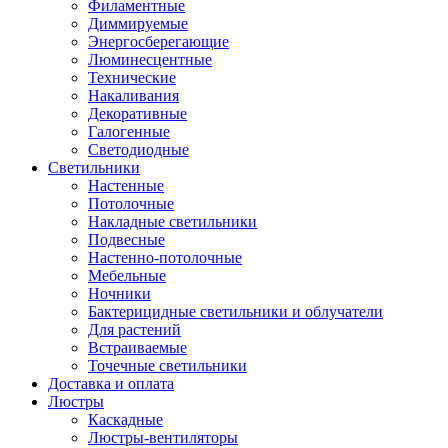
Филаментные
Диммируемые
Энергосберегающие
Люминесцентные
Технические
Накаливания
Декоративные
Галогенные
Светодиодные
Светильники
Настенные
Потолочные
Накладные светильники
Подвесные
Настенно-потолочные
Мебельные
Ночники
Бактерицидные светильники и облучатели
Для растений
Встраиваемые
Точечные светильники
Доставка и оплата
Люстры
Каскадные
Люстры-вентиляторы