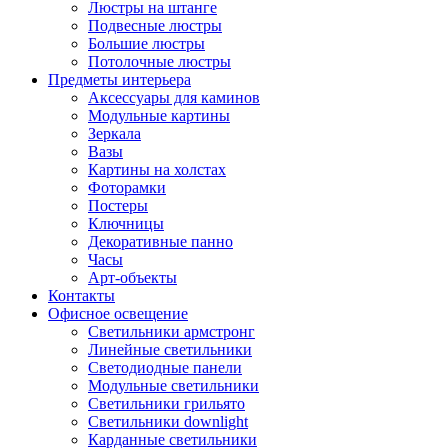
Люстры на штанге
Подвесные люстры
Большие люстры
Потолочные люстры
Предметы интерьера
Аксессуары для каминов
Модульные картины
Зеркала
Вазы
Картины на холстах
Фоторамки
Постеры
Ключницы
Декоративные панно
Часы
Арт-объекты
Контакты
Офисное освещение
Светильники армстронг
Линейные светильники
Светодиодные панели
Модульные светильники
Светильники грильято
Светильники downlight
Карданные светильники