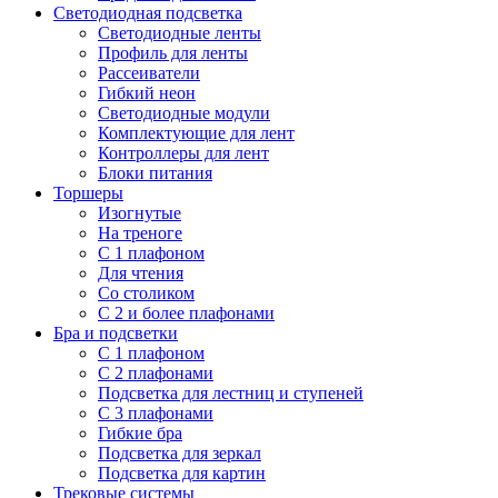
Светодиодная подсветка
Светодиодные ленты
Профиль для ленты
Рассеиватели
Гибкий неон
Светодиодные модули
Комплектующие для лент
Контроллеры для лент
Блоки питания
Торшеры
Изогнутые
На треноге
С 1 плафоном
Для чтения
Со столиком
С 2 и более плафонами
Бра и подсветки
С 1 плафоном
С 2 плафонами
Подсветка для лестниц и ступеней
С 3 плафонами
Гибкие бра
Подсветка для зеркал
Подсветка для картин
Трековые системы