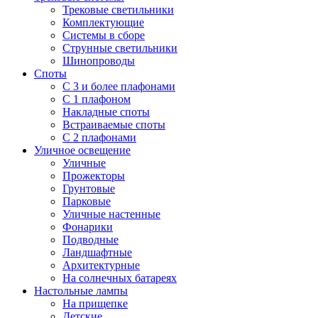
Трековые светильники
Комплектующие
Системы в сборе
Струнные светильники
Шинопроводы
Споты
С 3 и более плафонами
С 1 плафоном
Накладные споты
Встраиваемые споты
С 2 плафонами
Уличное освещение
Уличные
Прожекторы
Грунтовые
Парковые
Уличные настенные
Фонарики
Подводные
Ландшафтные
Архитектурные
На солнечных батареях
Настольные лампы
На прищепке
Детские