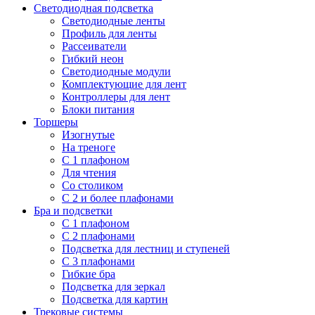
Светодиодная подсветка
Светодиодные ленты
Профиль для ленты
Рассеиватели
Гибкий неон
Светодиодные модули
Комплектующие для лент
Контроллеры для лент
Блоки питания
Торшеры
Изогнутые
На треноге
С 1 плафоном
Для чтения
Со столиком
С 2 и более плафонами
Бра и подсветки
С 1 плафоном
С 2 плафонами
Подсветка для лестниц и ступеней
С 3 плафонами
Гибкие бра
Подсветка для зеркал
Подсветка для картин
Трековые системы