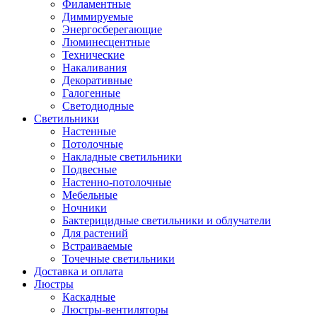
Филаментные
Диммируемые
Энергосберегающие
Люминесцентные
Технические
Накаливания
Декоративные
Галогенные
Светодиодные
Светильники
Настенные
Потолочные
Накладные светильники
Подвесные
Настенно-потолочные
Мебельные
Ночники
Бактерицидные светильники и облучатели
Для растений
Встраиваемые
Точечные светильники
Доставка и оплата
Люстры
Каскадные
Люстры-вентиляторы