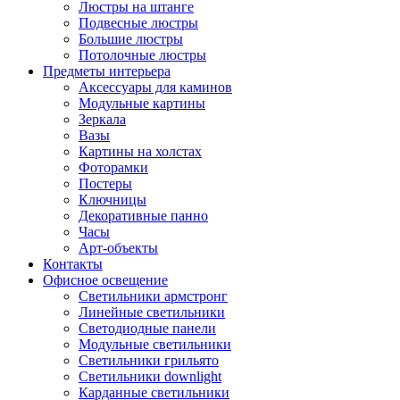
Люстры на штанге
Подвесные люстры
Большие люстры
Потолочные люстры
Предметы интерьера
Аксессуары для каминов
Модульные картины
Зеркала
Вазы
Картины на холстах
Фоторамки
Постеры
Ключницы
Декоративные панно
Часы
Арт-объекты
Контакты
Офисное освещение
Светильники армстронг
Линейные светильники
Светодиодные панели
Модульные светильники
Светильники грильято
Светильники downlight
Карданные светильники