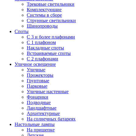
Трековые светильники
Комплектующие
Системы в сборе
Струнные светильники
Шинопроводы
Споты
С 3 и более плафонами
С 1 плафоном
Накладные споты
Встраиваемые споты
С 2 плафонами
Уличное освещение
Уличные
Прожекторы
Грунтовые
Парковые
Уличные настенные
Фонарики
Подводные
Ландшафтные
Архитектурные
На солнечных батареях
Настольные лампы
На прищепке
Детские