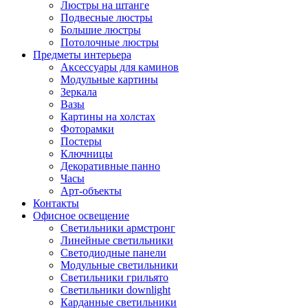
Люстры на штанге
Подвесные люстры
Большие люстры
Потолочные люстры
Предметы интерьера
Аксессуары для каминов
Модульные картины
Зеркала
Вазы
Картины на холстах
Фоторамки
Постеры
Ключницы
Декоративные панно
Часы
Арт-объекты
Контакты
Офисное освещение
Светильники армстронг
Линейные светильники
Светодиодные панели
Модульные светильники
Светильники грильято
Светильники downlight
Карданные светильники