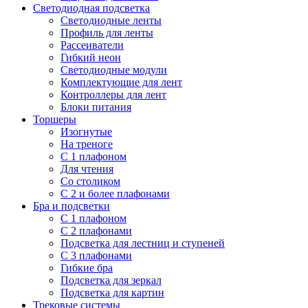
Светодиодная подсветка
Светодиодные ленты
Профиль для ленты
Рассеиватели
Гибкий неон
Светодиодные модули
Комплектующие для лент
Контроллеры для лент
Блоки питания
Торшеры
Изогнутые
На треноге
С 1 плафоном
Для чтения
Со столиком
С 2 и более плафонами
Бра и подсветки
С 1 плафоном
С 2 плафонами
Подсветка для лестниц и ступеней
С 3 плафонами
Гибкие бра
Подсветка для зеркал
Подсветка для картин
Трековые системы