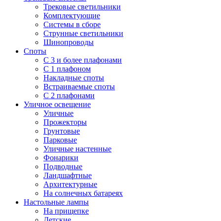
Трековые светильники
Комплектующие
Системы в сборе
Струнные светильники
Шинопроводы
Споты
С 3 и более плафонами
С 1 плафоном
Накладные споты
Встраиваемые споты
С 2 плафонами
Уличное освещение
Уличные
Прожекторы
Грунтовые
Парковые
Уличные настенные
Фонарики
Подводные
Ландшафтные
Архитектурные
На солнечных батареях
Настольные лампы
На прищепке
Детские