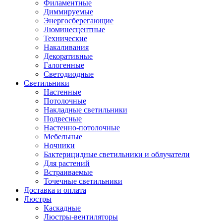
Филаментные
Диммируемые
Энергосберегающие
Люминесцентные
Технические
Накаливания
Декоративные
Галогенные
Светодиодные
Светильники
Настенные
Потолочные
Накладные светильники
Подвесные
Настенно-потолочные
Мебельные
Ночники
Бактерицидные светильники и облучатели
Для растений
Встраиваемые
Точечные светильники
Доставка и оплата
Люстры
Каскадные
Люстры-вентиляторы