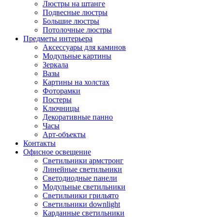
Люстры на штанге
Подвесные люстры
Большие люстры
Потолочные люстры
Предметы интерьера
Аксессуары для каминов
Модульные картины
Зеркала
Вазы
Картины на холстах
Фоторамки
Постеры
Ключницы
Декоративные панно
Часы
Арт-объекты
Контакты
Офисное освещение
Светильники армстронг
Линейные светильники
Светодиодные панели
Модульные светильники
Светильники грильято
Светильники downlight
Карданные светильники