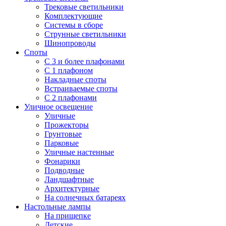
Трековые светильники
Комплектующие
Системы в сборе
Струнные светильники
Шинопроводы
Споты
С 3 и более плафонами
С 1 плафоном
Накладные споты
Встраиваемые споты
С 2 плафонами
Уличное освещение
Уличные
Прожекторы
Грунтовые
Парковые
Уличные настенные
Фонарики
Подводные
Ландшафтные
Архитектурные
На солнечных батареях
Настольные лампы
На прищепке
Детские