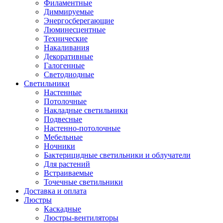
Филаментные
Диммируемые
Энергосберегающие
Люминесцентные
Технические
Накаливания
Декоративные
Галогенные
Светодиодные
Светильники
Настенные
Потолочные
Накладные светильники
Подвесные
Настенно-потолочные
Мебельные
Ночники
Бактерицидные светильники и облучатели
Для растений
Встраиваемые
Точечные светильники
Доставка и оплата
Люстры
Каскадные
Люстры-вентиляторы