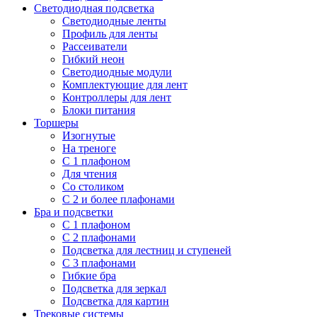
Светодиодная подсветка
Светодиодные ленты
Профиль для ленты
Рассеиватели
Гибкий неон
Светодиодные модули
Комплектующие для лент
Контроллеры для лент
Блоки питания
Торшеры
Изогнутые
На треноге
С 1 плафоном
Для чтения
Со столиком
С 2 и более плафонами
Бра и подсветки
С 1 плафоном
С 2 плафонами
Подсветка для лестниц и ступеней
С 3 плафонами
Гибкие бра
Подсветка для зеркал
Подсветка для картин
Трековые системы