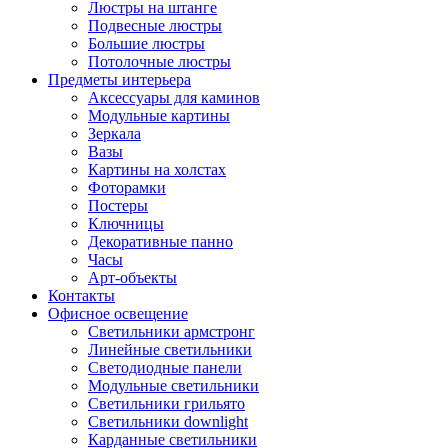
Люстры на штанге
Подвесные люстры
Большие люстры
Потолочные люстры
Предметы интерьера
Аксессуары для каминов
Модульные картины
Зеркала
Вазы
Картины на холстах
Фоторамки
Постеры
Ключницы
Декоративные панно
Часы
Арт-объекты
Контакты
Офисное освещение
Светильники армстронг
Линейные светильники
Светодиодные панели
Модульные светильники
Светильники грильято
Светильники downlight
Карданные светильники