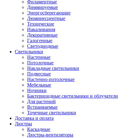
Филаментные
Диммируемые
Энергосберегающие
Люминесцентные
Технические
Накаливания
Декоративные
Галогенные
Светодиодные
Светильники
Настенные
Потолочные
Накладные светильники
Подвесные
Настенно-потолочные
Мебельные
Ночники
Бактерицидные светильники и облучатели
Для растений
Встраиваемые
Точечные светильники
Доставка и оплата
Люстры
Каскадные
Люстры-вентиляторы