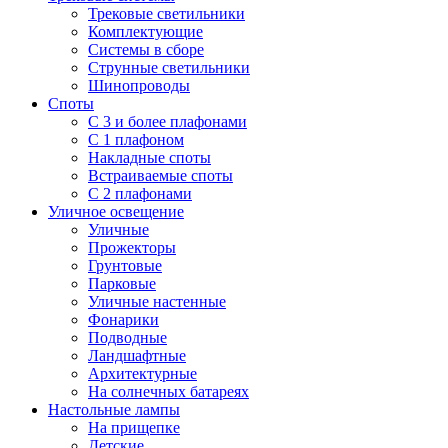
Трековые светильники
Комплектующие
Системы в сборе
Струнные светильники
Шинопроводы
Споты
С 3 и более плафонами
С 1 плафоном
Накладные споты
Встраиваемые споты
С 2 плафонами
Уличное освещение
Уличные
Прожекторы
Грунтовые
Парковые
Уличные настенные
Фонарики
Подводные
Ландшафтные
Архитектурные
На солнечных батареях
Настольные лампы
На прищепке
Детские