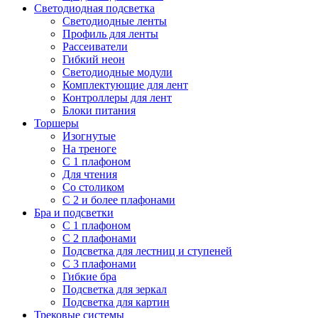
Светодиодная подсветка
Светодиодные ленты
Профиль для ленты
Рассеиватели
Гибкий неон
Светодиодные модули
Комплектующие для лент
Контроллеры для лент
Блоки питания
Торшеры
Изогнутые
На треноге
С 1 плафоном
Для чтения
Со столиком
С 2 и более плафонами
Бра и подсветки
С 1 плафоном
С 2 плафонами
Подсветка для лестниц и ступеней
С 3 плафонами
Гибкие бра
Подсветка для зеркал
Подсветка для картин
Трековые системы