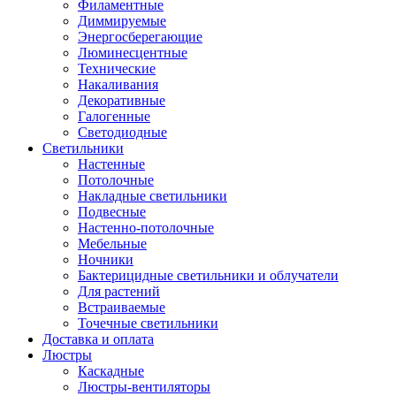
Филаментные
Диммируемые
Энергосберегающие
Люминесцентные
Технические
Накаливания
Декоративные
Галогенные
Светодиодные
Светильники
Настенные
Потолочные
Накладные светильники
Подвесные
Настенно-потолочные
Мебельные
Ночники
Бактерицидные светильники и облучатели
Для растений
Встраиваемые
Точечные светильники
Доставка и оплата
Люстры
Каскадные
Люстры-вентиляторы