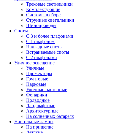
Трековые светильники
Комплектующие
Системы в сборе
Струнные светильники
Шинопроводы
Споты
С 3 и более плафонами
С 1 плафоном
Накладные споты
Встраиваемые споты
С 2 плафонами
Уличное освещение
Уличные
Прожекторы
Грунтовые
Парковые
Уличные настенные
Фонарики
Подводные
Ландшафтные
Архитектурные
На солнечных батареях
Настольные лампы
На прищепке
Детские