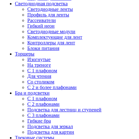
Светодиодная подсветка
Светодиодные ленты
Профиль для ленты
Рассеиватели
Гибкий неон
Светодиодные модули
Комплектующие для лент
Контроллеры для лент
Блоки питания
Торшеры
Изогнутые
На треноге
С 1 плафоном
Для чтения
Со столиком
С 2 и более плафонами
Бра и подсветки
С 1 плафоном
С 2 плафонами
Подсветка для лестниц и ступеней
С 3 плафонами
Гибкие бра
Подсветка для зеркал
Подсветка для картин
Трековые системы