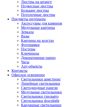
Люстры на штанге
Подвесные люстры
Большие люстры
Потолочные люстры
Предметы интерьера
Аксессуары для каминов
Модульные картины
Зеркала
Вазы
Картины на холстах
Фоторамки
Постеры
Ключницы
Декоративные панно
Часы
Арт-объекты
Контакты
Офисное освещение
Светильники армстронг
Линейные светильники
Светодиодные панели
Модульные светильники
Светильники грильято
Светильники downlight
Карданные светильники