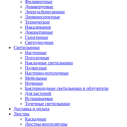
Филаментные
Диммируемые
Энергосберегающие
Люминесцентные
Технические
Накаливания
Декоративные
Галогенные
Светодиодные
Светильники
Настенные
Потолочные
Накладные светильники
Подвесные
Настенно-потолочные
Мебельные
Ночники
Бактерицидные светильники и облучатели
Для растений
Встраиваемые
Точечные светильники
Доставка и оплата
Люстры
Каскадные
Люстры-вентиляторы