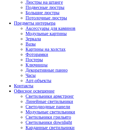
Люстры на штанге
Подвесные люстры
Большие люстры
Потолочные люстры
Предметы интерьера
Аксессуары для каминов
Модульные картины
Зеркала
Вазы
Картины на холстах
Фоторамки
Постеры
Ключницы
Декоративные панно
Часы
Арт-объекты
Контакты
Офисное освещение
Светильники армстронг
Линейные светильники
Светодиодные панели
Модульные светильники
Светильники грильято
Светильники downlight
Карданные светильники