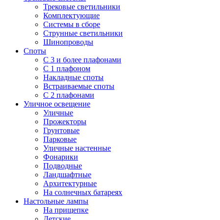
Трековые светильники
Комплектующие
Системы в сборе
Струнные светильники
Шинопроводы
Споты
С 3 и более плафонами
С 1 плафоном
Накладные споты
Встраиваемые споты
С 2 плафонами
Уличное освещение
Уличные
Прожекторы
Грунтовые
Парковые
Уличные настенные
Фонарики
Подводные
Ландшафтные
Архитектурные
На солнечных батареях
Настольные лампы
На прищепке
Детские