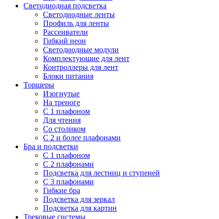
Светодиодная подсветка
Светодиодные ленты
Профиль для ленты
Рассеиватели
Гибкий неон
Светодиодные модули
Комплектующие для лент
Контроллеры для лент
Блоки питания
Торшеры
Изогнутые
На треноге
С 1 плафоном
Для чтения
Со столиком
С 2 и более плафонами
Бра и подсветки
С 1 плафоном
С 2 плафонами
Подсветка для лестниц и ступеней
С 3 плафонами
Гибкие бра
Подсветка для зеркал
Подсветка для картин
Трековые системы