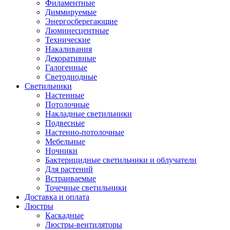
Филаментные
Диммируемые
Энергосберегающие
Люминесцентные
Технические
Накаливания
Декоративные
Галогенные
Светодиодные
Светильники
Настенные
Потолочные
Накладные светильники
Подвесные
Настенно-потолочные
Мебельные
Ночники
Бактерицидные светильники и облучатели
Для растений
Встраиваемые
Точечные светильники
Доставка и оплата
Люстры
Каскадные
Люстры-вентиляторы