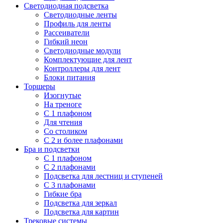
Светодиодная подсветка
Светодиодные ленты
Профиль для ленты
Рассеиватели
Гибкий неон
Светодиодные модули
Комплектующие для лент
Контроллеры для лент
Блоки питания
Торшеры
Изогнутые
На треноге
С 1 плафоном
Для чтения
Со столиком
С 2 и более плафонами
Бра и подсветки
С 1 плафоном
С 2 плафонами
Подсветка для лестниц и ступеней
С 3 плафонами
Гибкие бра
Подсветка для зеркал
Подсветка для картин
Трековые системы