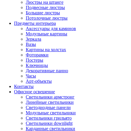
Люстры на штанге
Подвесные люстры
Большие люстры
Потолочные люстры
Предметы интерьера
Аксессуары для каминов
Модульные картины
Зеркала
Вазы
Картины на холстах
Фоторамки
Постеры
Ключницы
Декоративные панно
Часы
Арт-объекты
Контакты
Офисное освещение
Светильники армстронг
Линейные светильники
Светодиодные панели
Модульные светильники
Светильники грильято
Светильники downlight
Карданные светильники