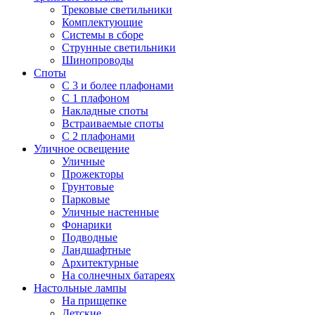
Трековые светильники
Комплектующие
Системы в сборе
Струнные светильники
Шинопроводы
Споты
С 3 и более плафонами
С 1 плафоном
Накладные споты
Встраиваемые споты
С 2 плафонами
Уличное освещение
Уличные
Прожекторы
Грунтовые
Парковые
Уличные настенные
Фонарики
Подводные
Ландшафтные
Архитектурные
На солнечных батареях
Настольные лампы
На прищепке
Детские