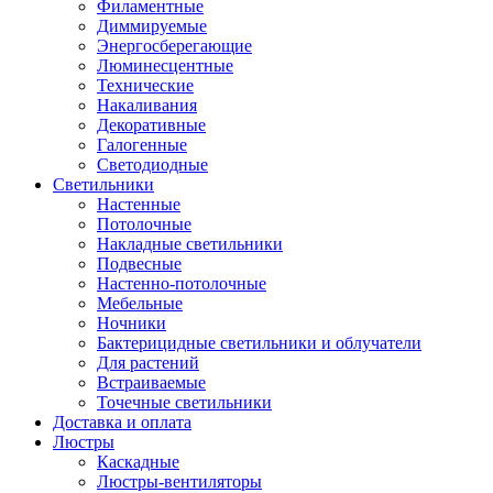
Филаментные
Диммируемые
Энергосберегающие
Люминесцентные
Технические
Накаливания
Декоративные
Галогенные
Светодиодные
Светильники
Настенные
Потолочные
Накладные светильники
Подвесные
Настенно-потолочные
Мебельные
Ночники
Бактерицидные светильники и облучатели
Для растений
Встраиваемые
Точечные светильники
Доставка и оплата
Люстры
Каскадные
Люстры-вентиляторы