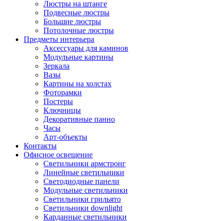
Люстры на штанге
Подвесные люстры
Большие люстры
Потолочные люстры
Предметы интерьера
Аксессуары для каминов
Модульные картины
Зеркала
Вазы
Картины на холстах
Фоторамки
Постеры
Ключницы
Декоративные панно
Часы
Арт-объекты
Контакты
Офисное освещение
Светильники армстронг
Линейные светильники
Светодиодные панели
Модульные светильники
Светильники грильято
Светильники downlight
Карданные светильники