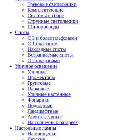
Трековые светильники
Комплектующие
Системы в сборе
Струнные светильники
Шинопроводы
Споты
С 3 и более плафонами
С 1 плафоном
Накладные споты
Встраиваемые споты
С 2 плафонами
Уличное освещение
Уличные
Прожекторы
Грунтовые
Парковые
Уличные настенные
Фонарики
Подводные
Ландшафтные
Архитектурные
На солнечных батареях
Настольные лампы
На прищепке
Детские