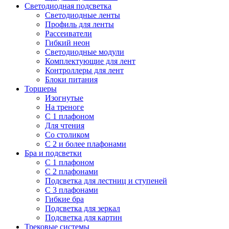
Светодиодная подсветка
Светодиодные ленты
Профиль для ленты
Рассеиватели
Гибкий неон
Светодиодные модули
Комплектующие для лент
Контроллеры для лент
Блоки питания
Торшеры
Изогнутые
На треноге
С 1 плафоном
Для чтения
Со столиком
С 2 и более плафонами
Бра и подсветки
С 1 плафоном
С 2 плафонами
Подсветка для лестниц и ступеней
С 3 плафонами
Гибкие бра
Подсветка для зеркал
Подсветка для картин
Трековые системы