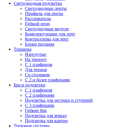
Светодиодная подсветка
Светодиодные ленты
Профиль для ленты
Рассеиватели
Гибкий неон
Светодиодные модули
Комплектующие для лент
Контроллеры для лент
Блоки питания
Торшеры
Изогнутые
На треноге
С 1 плафоном
Для чтения
Со столиком
С 2 и более плафонами
Бра и подсветки
С 1 плафоном
С 2 плафонами
Подсветка для лестниц и ступеней
С 3 плафонами
Гибкие бра
Подсветка для зеркал
Подсветка для картин
Трековые системы