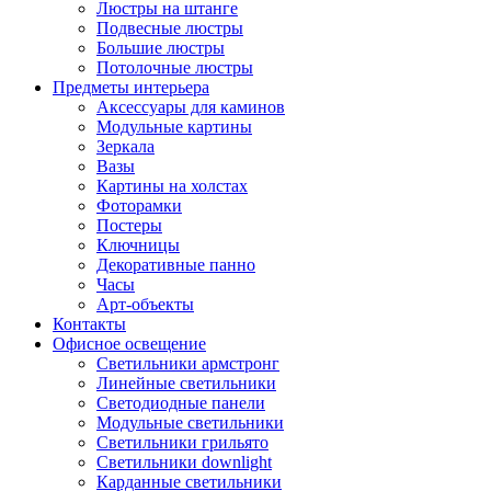
Люстры на штанге
Подвесные люстры
Большие люстры
Потолочные люстры
Предметы интерьера
Аксессуары для каминов
Модульные картины
Зеркала
Вазы
Картины на холстах
Фоторамки
Постеры
Ключницы
Декоративные панно
Часы
Арт-объекты
Контакты
Офисное освещение
Светильники армстронг
Линейные светильники
Светодиодные панели
Модульные светильники
Светильники грильято
Светильники downlight
Карданные светильники