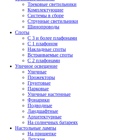
Трековые светильники
Комплектующие
Системы в сборе
Струнные светильники
Шинопроводы
Споты
С 3 и более плафонами
С 1 плафоном
Накладные споты
Встраиваемые споты
С 2 плафонами
Уличное освещение
Уличные
Прожекторы
Грунтовые
Парковые
Уличные настенные
Фонарики
Подводные
Ландшафтные
Архитектурные
На солнечных батареях
Настольные лампы
На прищепке
Детские