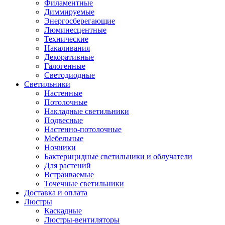
Филаментные
Диммируемые
Энергосберегающие
Люминесцентные
Технические
Накаливания
Декоративные
Галогенные
Светодиодные
Светильники
Настенные
Потолочные
Накладные светильники
Подвесные
Настенно-потолочные
Мебельные
Ночники
Бактерицидные светильники и облучатели
Для растений
Встраиваемые
Точечные светильники
Доставка и оплата
Люстры
Каскадные
Люстры-вентиляторы