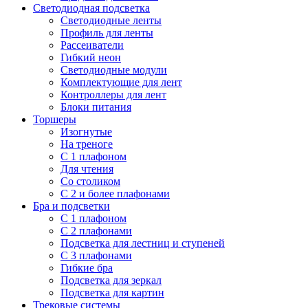
Светодиодная подсветка
Светодиодные ленты
Профиль для ленты
Рассеиватели
Гибкий неон
Светодиодные модули
Комплектующие для лент
Контроллеры для лент
Блоки питания
Торшеры
Изогнутые
На треноге
С 1 плафоном
Для чтения
Со столиком
С 2 и более плафонами
Бра и подсветки
С 1 плафоном
С 2 плафонами
Подсветка для лестниц и ступеней
С 3 плафонами
Гибкие бра
Подсветка для зеркал
Подсветка для картин
Трековые системы