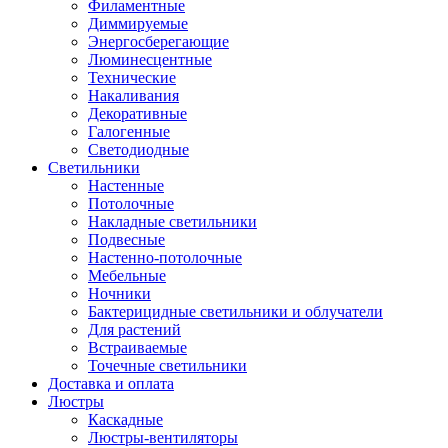
Филаментные
Диммируемые
Энергосберегающие
Люминесцентные
Технические
Накаливания
Декоративные
Галогенные
Светодиодные
Светильники
Настенные
Потолочные
Накладные светильники
Подвесные
Настенно-потолочные
Мебельные
Ночники
Бактерицидные светильники и облучатели
Для растений
Встраиваемые
Точечные светильники
Доставка и оплата
Люстры
Каскадные
Люстры-вентиляторы