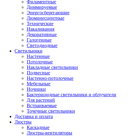
Филаментные
Диммируемые
Энергосберегающие
Люминесцентные
Технические
Накаливания
Декоративные
Галогенные
Светодиодные
Светильники
Настенные
Потолочные
Накладные светильники
Подвесные
Настенно-потолочные
Мебельные
Ночники
Бактерицидные светильники и облучатели
Для растений
Встраиваемые
Точечные светильники
Доставка и оплата
Люстры
Каскадные
Люстры-вентиляторы