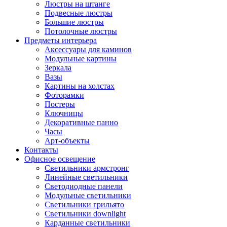
Люстры на штанге
Подвесные люстры
Большие люстры
Потолочные люстры
Предметы интерьера
Аксессуары для каминов
Модульные картины
Зеркала
Вазы
Картины на холстах
Фоторамки
Постеры
Ключницы
Декоративные панно
Часы
Арт-объекты
Контакты
Офисное освещение
Светильники армстронг
Линейные светильники
Светодиодные панели
Модульные светильники
Светильники грильято
Светильники downlight
Карданные светильники