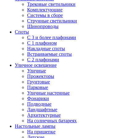
Трековые светильники
Комплектующие
Системы в сборе
Струнные светильники
Шинопроводы
Споты
С 3 и более плафонами
С 1 плафоном
Накладные споты
Встраиваемые споты
С 2 плафонами
Уличное освещение
Уличные
Прожекторы
Грунтовые
Парковые
Уличные настенные
Фонарики
Подводные
Ландшафтные
Архитектурные
На солнечных батареях
Настольные лампы
На прищепке
Детские