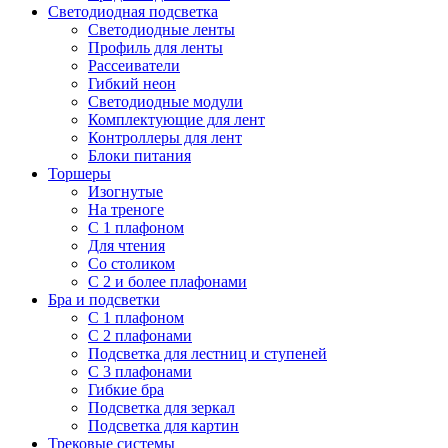
Светодиодная подсветка
Светодиодные ленты
Профиль для ленты
Рассеиватели
Гибкий неон
Светодиодные модули
Комплектующие для лент
Контроллеры для лент
Блоки питания
Торшеры
Изогнутые
На треноге
С 1 плафоном
Для чтения
Со столиком
С 2 и более плафонами
Бра и подсветки
С 1 плафоном
С 2 плафонами
Подсветка для лестниц и ступеней
С 3 плафонами
Гибкие бра
Подсветка для зеркал
Подсветка для картин
Трековые системы