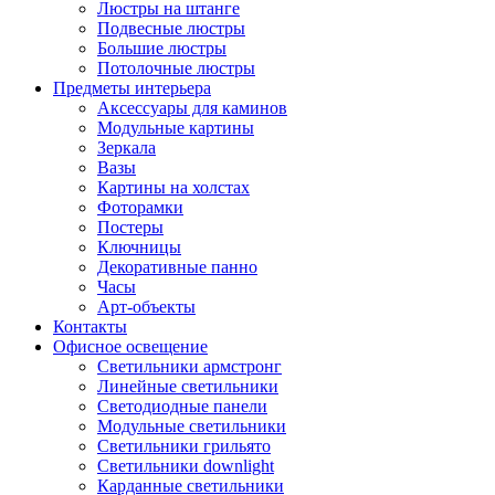
Люстры на штанге
Подвесные люстры
Большие люстры
Потолочные люстры
Предметы интерьера
Аксессуары для каминов
Модульные картины
Зеркала
Вазы
Картины на холстах
Фоторамки
Постеры
Ключницы
Декоративные панно
Часы
Арт-объекты
Контакты
Офисное освещение
Светильники армстронг
Линейные светильники
Светодиодные панели
Модульные светильники
Светильники грильято
Светильники downlight
Карданные светильники