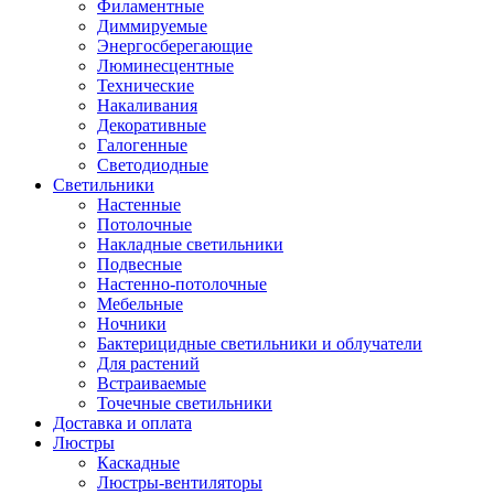
Филаментные
Диммируемые
Энергосберегающие
Люминесцентные
Технические
Накаливания
Декоративные
Галогенные
Светодиодные
Светильники
Настенные
Потолочные
Накладные светильники
Подвесные
Настенно-потолочные
Мебельные
Ночники
Бактерицидные светильники и облучатели
Для растений
Встраиваемые
Точечные светильники
Доставка и оплата
Люстры
Каскадные
Люстры-вентиляторы