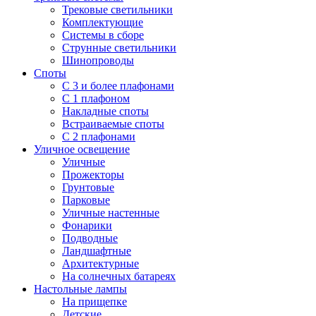
Трековые светильники
Комплектующие
Системы в сборе
Струнные светильники
Шинопроводы
Споты
С 3 и более плафонами
С 1 плафоном
Накладные споты
Встраиваемые споты
С 2 плафонами
Уличное освещение
Уличные
Прожекторы
Грунтовые
Парковые
Уличные настенные
Фонарики
Подводные
Ландшафтные
Архитектурные
На солнечных батареях
Настольные лампы
На прищепке
Детские