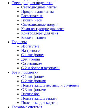
Светодиодная подсветка
Светодиодные ленты
Профиль для ленты
Рассеиватели
Гибкий неон
Светодиодные модули
Комплектующие для лент
Контроллеры для лент
Блоки питания
Торшеры
Изогнутые
На треноге
С 1 плафоном
Для чтения
Со столиком
С 2 и более плафонами
Бра и подсветки
С 1 плафоном
С 2 плафонами
Подсветка для лестниц и ступеней
С 3 плафонами
Гибкие бра
Подсветка для зеркал
Подсветка для картин
Трековые системы