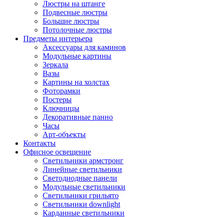
Люстры на штанге
Подвесные люстры
Большие люстры
Потолочные люстры
Предметы интерьера
Аксессуары для каминов
Модульные картины
Зеркала
Вазы
Картины на холстах
Фоторамки
Постеры
Ключницы
Декоративные панно
Часы
Арт-объекты
Контакты
Офисное освещение
Светильники армстронг
Линейные светильники
Светодиодные панели
Модульные светильники
Светильники грильято
Светильники downlight
Карданные светильники