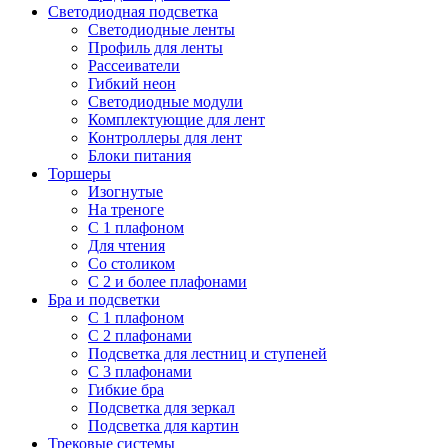
Светодиодная подсветка
Светодиодные ленты
Профиль для ленты
Рассеиватели
Гибкий неон
Светодиодные модули
Комплектующие для лент
Контроллеры для лент
Блоки питания
Торшеры
Изогнутые
На треноге
С 1 плафоном
Для чтения
Со столиком
С 2 и более плафонами
Бра и подсветки
С 1 плафоном
С 2 плафонами
Подсветка для лестниц и ступеней
С 3 плафонами
Гибкие бра
Подсветка для зеркал
Подсветка для картин
Трековые системы