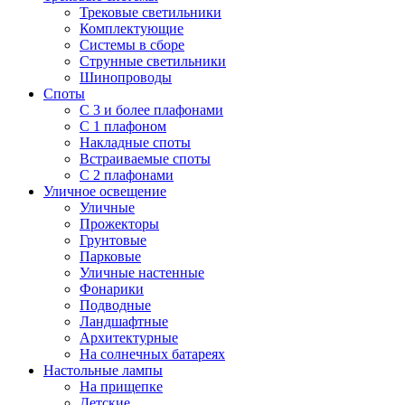
Трековые светильники
Комплектующие
Системы в сборе
Струнные светильники
Шинопроводы
Споты
С 3 и более плафонами
С 1 плафоном
Накладные споты
Встраиваемые споты
С 2 плафонами
Уличное освещение
Уличные
Прожекторы
Грунтовые
Парковые
Уличные настенные
Фонарики
Подводные
Ландшафтные
Архитектурные
На солнечных батареях
Настольные лампы
На прищепке
Детские