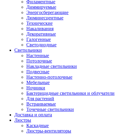
Филаментные
Диммируемые
Энергосберегающие
Люминесцентные
Технические
Накаливания
Декоративные
Галогенные
Светодиодные
Светильники
Настенные
Потолочные
Накладные светильники
Подвесные
Настенно-потолочные
Мебельные
Ночники
Бактерицидные светильники и облучатели
Для растений
Встраиваемые
Точечные светильники
Доставка и оплата
Люстры
Каскадные
Люстры-вентиляторы