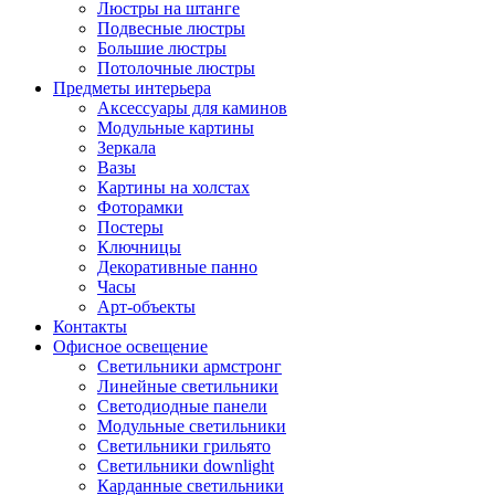
Люстры на штанге
Подвесные люстры
Большие люстры
Потолочные люстры
Предметы интерьера
Аксессуары для каминов
Модульные картины
Зеркала
Вазы
Картины на холстах
Фоторамки
Постеры
Ключницы
Декоративные панно
Часы
Арт-объекты
Контакты
Офисное освещение
Светильники армстронг
Линейные светильники
Светодиодные панели
Модульные светильники
Светильники грильято
Светильники downlight
Карданные светильники