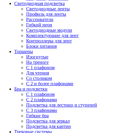
Светодиодная подсветка
Светодиодные ленты
Профиль для ленты
Рассеиватели
Гибкий неон
Светодиодные модули
Комплектующие для лент
Контроллеры для лент
Блоки питания
Торшеры
Изогнутые
На треноге
С 1 плафоном
Для чтения
Со столиком
С 2 и более плафонами
Бра и подсветки
С 1 плафоном
С 2 плафонами
Подсветка для лестниц и ступеней
С 3 плафонами
Гибкие бра
Подсветка для зеркал
Подсветка для картин
Трековые системы