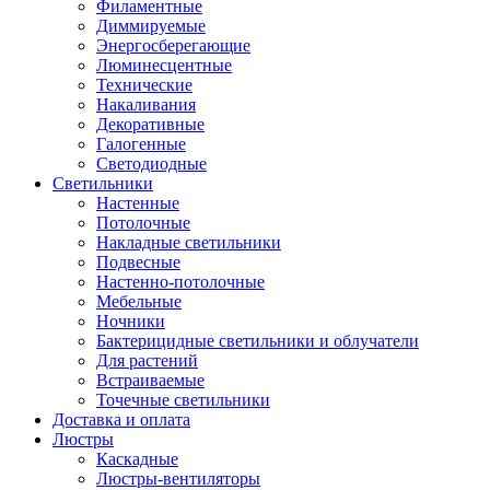
Филаментные
Диммируемые
Энергосберегающие
Люминесцентные
Технические
Накаливания
Декоративные
Галогенные
Светодиодные
Светильники
Настенные
Потолочные
Накладные светильники
Подвесные
Настенно-потолочные
Мебельные
Ночники
Бактерицидные светильники и облучатели
Для растений
Встраиваемые
Точечные светильники
Доставка и оплата
Люстры
Каскадные
Люстры-вентиляторы