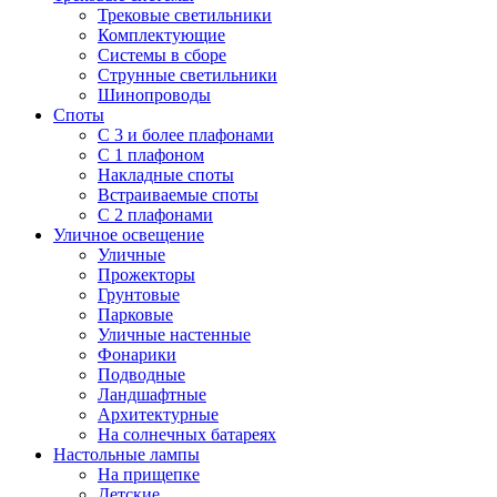
Трековые светильники
Комплектующие
Системы в сборе
Струнные светильники
Шинопроводы
Споты
С 3 и более плафонами
С 1 плафоном
Накладные споты
Встраиваемые споты
С 2 плафонами
Уличное освещение
Уличные
Прожекторы
Грунтовые
Парковые
Уличные настенные
Фонарики
Подводные
Ландшафтные
Архитектурные
На солнечных батареях
Настольные лампы
На прищепке
Детские