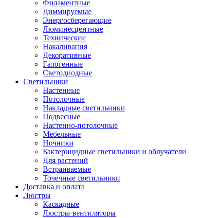
Филаментные
Диммируемые
Энергосберегающие
Люминесцентные
Технические
Накаливания
Декоративные
Галогенные
Светодиодные
Светильники
Настенные
Потолочные
Накладные светильники
Подвесные
Настенно-потолочные
Мебельные
Ночники
Бактерицидные светильники и облучатели
Для растений
Встраиваемые
Точечные светильники
Доставка и оплата
Люстры
Каскадные
Люстры-вентиляторы