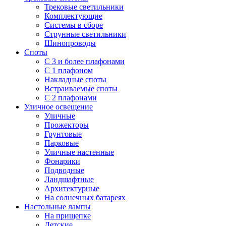
Трековые светильники
Комплектующие
Системы в сборе
Струнные светильники
Шинопроводы
Споты
С 3 и более плафонами
С 1 плафоном
Накладные споты
Встраиваемые споты
С 2 плафонами
Уличное освещение
Уличные
Прожекторы
Грунтовые
Парковые
Уличные настенные
Фонарики
Подводные
Ландшафтные
Архитектурные
На солнечных батареях
Настольные лампы
На прищепке
Детские