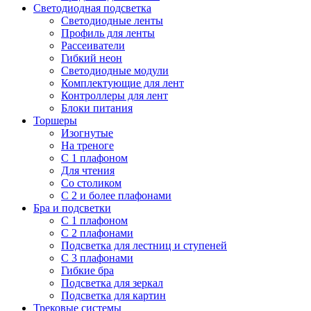
Светодиодная подсветка
Светодиодные ленты
Профиль для ленты
Рассеиватели
Гибкий неон
Светодиодные модули
Комплектующие для лент
Контроллеры для лент
Блоки питания
Торшеры
Изогнутые
На треноге
С 1 плафоном
Для чтения
Со столиком
С 2 и более плафонами
Бра и подсветки
С 1 плафоном
С 2 плафонами
Подсветка для лестниц и ступеней
С 3 плафонами
Гибкие бра
Подсветка для зеркал
Подсветка для картин
Трековые системы