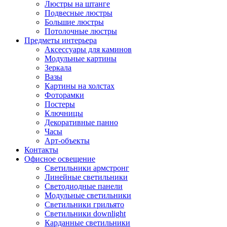
Люстры на штанге
Подвесные люстры
Большие люстры
Потолочные люстры
Предметы интерьера
Аксессуары для каминов
Модульные картины
Зеркала
Вазы
Картины на холстах
Фоторамки
Постеры
Ключницы
Декоративные панно
Часы
Арт-объекты
Контакты
Офисное освещение
Светильники армстронг
Линейные светильники
Светодиодные панели
Модульные светильники
Светильники грильято
Светильники downlight
Карданные светильники