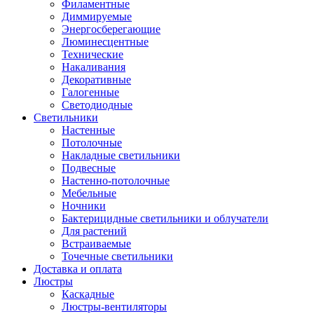
Филаментные
Диммируемые
Энергосберегающие
Люминесцентные
Технические
Накаливания
Декоративные
Галогенные
Светодиодные
Светильники
Настенные
Потолочные
Накладные светильники
Подвесные
Настенно-потолочные
Мебельные
Ночники
Бактерицидные светильники и облучатели
Для растений
Встраиваемые
Точечные светильники
Доставка и оплата
Люстры
Каскадные
Люстры-вентиляторы