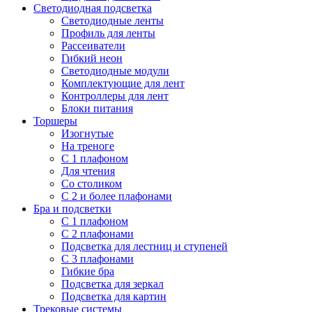
Светодиодная подсветка
Светодиодные ленты
Профиль для ленты
Рассеиватели
Гибкий неон
Светодиодные модули
Комплектующие для лент
Контроллеры для лент
Блоки питания
Торшеры
Изогнутые
На треноге
С 1 плафоном
Для чтения
Со столиком
С 2 и более плафонами
Бра и подсветки
С 1 плафоном
С 2 плафонами
Подсветка для лестниц и ступеней
С 3 плафонами
Гибкие бра
Подсветка для зеркал
Подсветка для картин
Трековые системы