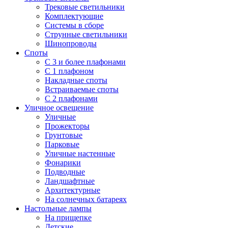
Трековые светильники
Комплектующие
Системы в сборе
Струнные светильники
Шинопроводы
Споты
С 3 и более плафонами
С 1 плафоном
Накладные споты
Встраиваемые споты
С 2 плафонами
Уличное освещение
Уличные
Прожекторы
Грунтовые
Парковые
Уличные настенные
Фонарики
Подводные
Ландшафтные
Архитектурные
На солнечных батареях
Настольные лампы
На прищепке
Детские