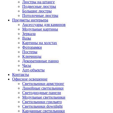
Люстры на штанге
Подвесные люстры
Большие люстры
Потолочные люстры
Предметы интерьера
Аксессуары для каминов
Модульные картины
Зеркала
Вазы
Картины на холстах
Фоторамки
Постеры
Ключницы
Декоративные панно
Часы
Арт-объекты
Контакты
Офисное освещение
Светильники армстронг
Линейные светильники
Светодиодные панели
Модульные светильники
Светильники грильято
Светильники downlight
Карданные светильники