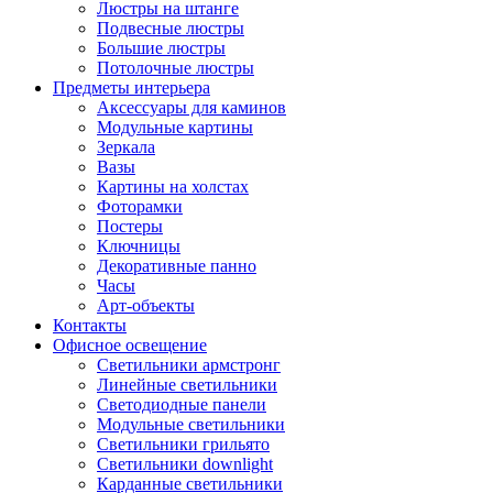
Люстры на штанге
Подвесные люстры
Большие люстры
Потолочные люстры
Предметы интерьера
Аксессуары для каминов
Модульные картины
Зеркала
Вазы
Картины на холстах
Фоторамки
Постеры
Ключницы
Декоративные панно
Часы
Арт-объекты
Контакты
Офисное освещение
Светильники армстронг
Линейные светильники
Светодиодные панели
Модульные светильники
Светильники грильято
Светильники downlight
Карданные светильники