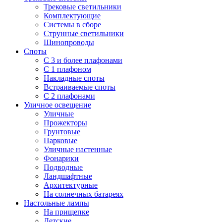
Трековые светильники
Комплектующие
Системы в сборе
Струнные светильники
Шинопроводы
Споты
С 3 и более плафонами
С 1 плафоном
Накладные споты
Встраиваемые споты
С 2 плафонами
Уличное освещение
Уличные
Прожекторы
Грунтовые
Парковые
Уличные настенные
Фонарики
Подводные
Ландшафтные
Архитектурные
На солнечных батареях
Настольные лампы
На прищепке
Детские