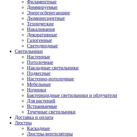
Филаментные
Диммируемые
Энергосберегающие
Люминесцентные
Технические
Накаливания
Декоративные
Галогенные
Светодиодные
Светильники
Настенные
Потолочные
Накладные светильники
Подвесные
Настенно-потолочные
Мебельные
Ночники
Бактерицидные светильники и облучатели
Для растений
Встраиваемые
Точечные светильники
Доставка и оплата
Люстры
Каскадные
Люстры-вентиляторы