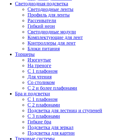
Светодиодная подсветка
Светодиодные ленты
Профиль для ленты
Рассеиватели
Гибкий неон
Светодиодные модули
Комплектующие для лент
Контроллеры для лент
Блоки питания
Торшеры
Изогнутые
На треноге
С 1 плафоном
Для чтения
Со столиком
С 2 и более плафонами
Бра и подсветки
С 1 плафоном
С 2 плафонами
Подсветка для лестниц и ступеней
С 3 плафонами
Гибкие бра
Подсветка для зеркал
Подсветка для картин
Трековые системы