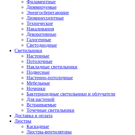
Филаментные
Диммируемые
Энергосберегающие
Люминесцентные
Технические
Накаливания
Декоративные
Галогенные
Светодиодные
Светильники
Настенные
Потолочные
Накладные светильники
Подвесные
Настенно-потолочные
Мебельные
Ночники
Бактерицидные светильники и облучатели
Для растений
Встраиваемые
Точечные светильники
Доставка и оплата
Люстры
Каскадные
Люстры-вентиляторы