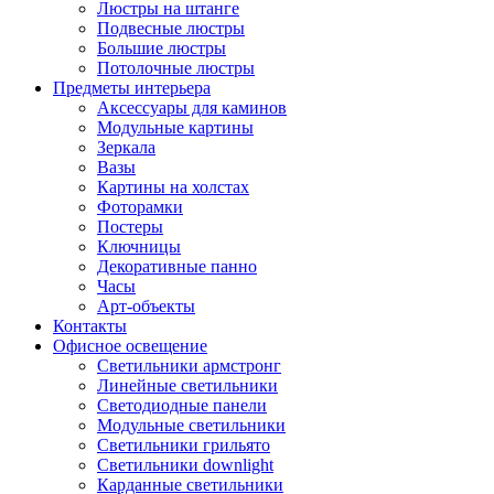
Люстры на штанге
Подвесные люстры
Большие люстры
Потолочные люстры
Предметы интерьера
Аксессуары для каминов
Модульные картины
Зеркала
Вазы
Картины на холстах
Фоторамки
Постеры
Ключницы
Декоративные панно
Часы
Арт-объекты
Контакты
Офисное освещение
Светильники армстронг
Линейные светильники
Светодиодные панели
Модульные светильники
Светильники грильято
Светильники downlight
Карданные светильники