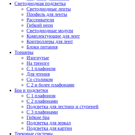
Светодиодная подсветка
Светодиодные ленты
Профиль для ленты
Рассеиватели
Гибкий неон
Светодиодные модули
Комплектующие для лент
Контроллеры для лент
Блоки питания
Торшеры
Изогнутые
На треноге
С 1 плафоном
Для чтения
Со столиком
С 2 и более плафонами
Бра и подсветки
С 1 плафоном
С 2 плафонами
Подсветка для лестниц и ступеней
С 3 плафонами
Гибкие бра
Подсветка для зеркал
Подсветка для картин
Трековые системы