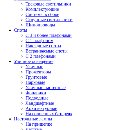
Трековые светильники
Комплектующие
Системы в сборе
Струнные светильники
Шинопроводы
Споты
С 3 и более плафонами
С 1 плафоном
Накладные споты
Встраиваемые споты
С 2 плафонами
Уличное освещение
Уличные
Прожекторы
Грунтовые
Парковые
Уличные настенные
Фонарики
Подводные
Ландшафтные
Архитектурные
На солнечных батареях
Настольные лампы
На прищепке
Детские