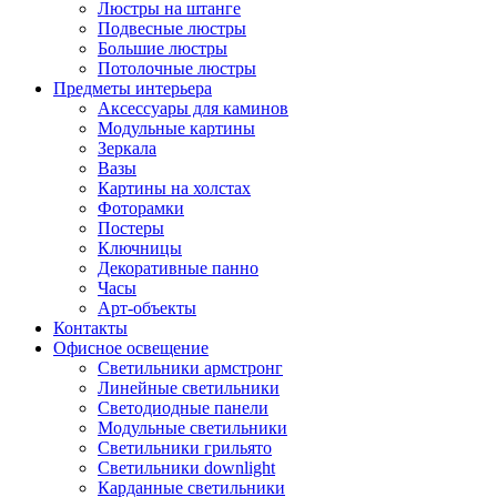
Люстры на штанге
Подвесные люстры
Большие люстры
Потолочные люстры
Предметы интерьера
Аксессуары для каминов
Модульные картины
Зеркала
Вазы
Картины на холстах
Фоторамки
Постеры
Ключницы
Декоративные панно
Часы
Арт-объекты
Контакты
Офисное освещение
Светильники армстронг
Линейные светильники
Светодиодные панели
Модульные светильники
Светильники грильято
Светильники downlight
Карданные светильники