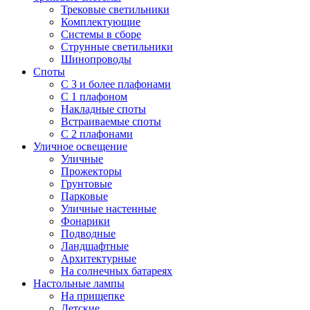
Трековые светильники
Комплектующие
Системы в сборе
Струнные светильники
Шинопроводы
Споты
С 3 и более плафонами
С 1 плафоном
Накладные споты
Встраиваемые споты
С 2 плафонами
Уличное освещение
Уличные
Прожекторы
Грунтовые
Парковые
Уличные настенные
Фонарики
Подводные
Ландшафтные
Архитектурные
На солнечных батареях
Настольные лампы
На прищепке
Детские