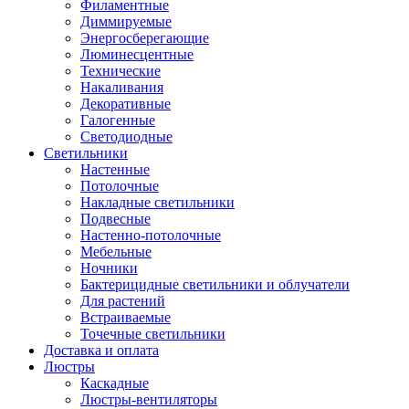
Филаментные
Диммируемые
Энергосберегающие
Люминесцентные
Технические
Накаливания
Декоративные
Галогенные
Светодиодные
Светильники
Настенные
Потолочные
Накладные светильники
Подвесные
Настенно-потолочные
Мебельные
Ночники
Бактерицидные светильники и облучатели
Для растений
Встраиваемые
Точечные светильники
Доставка и оплата
Люстры
Каскадные
Люстры-вентиляторы