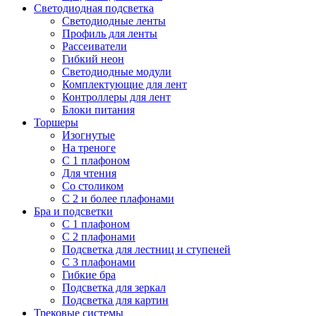
Светодиодная подсветка
Светодиодные ленты
Профиль для ленты
Рассеиватели
Гибкий неон
Светодиодные модули
Комплектующие для лент
Контроллеры для лент
Блоки питания
Торшеры
Изогнутые
На треноге
С 1 плафоном
Для чтения
Со столиком
С 2 и более плафонами
Бра и подсветки
С 1 плафоном
С 2 плафонами
Подсветка для лестниц и ступеней
С 3 плафонами
Гибкие бра
Подсветка для зеркал
Подсветка для картин
Трековые системы