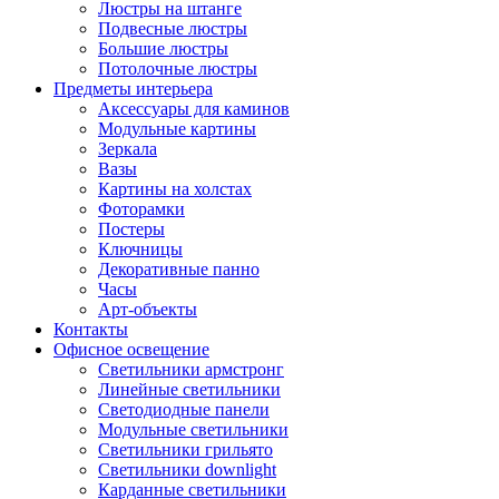
Люстры на штанге
Подвесные люстры
Большие люстры
Потолочные люстры
Предметы интерьера
Аксессуары для каминов
Модульные картины
Зеркала
Вазы
Картины на холстах
Фоторамки
Постеры
Ключницы
Декоративные панно
Часы
Арт-объекты
Контакты
Офисное освещение
Светильники армстронг
Линейные светильники
Светодиодные панели
Модульные светильники
Светильники грильято
Светильники downlight
Карданные светильники