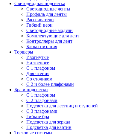
Светодиодная подсветка
Светодиодные ленты
Профиль для ленты
Рассеиватели
Гибкий неон
Светодиодные модули
Комплектующие для лент
Контроллеры для лент
Блоки питания
Торшеры
Изогнутые
На треноге
С 1 плафоном
Для чтения
Со столиком
С 2 и более плафонами
Бра и подсветки
С 1 плафоном
С 2 плафонами
Подсветка для лестниц и ступеней
С 3 плафонами
Гибкие бра
Подсветка для зеркал
Подсветка для картин
Трековые системы