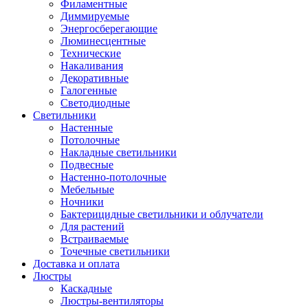
Филаментные
Диммируемые
Энергосберегающие
Люминесцентные
Технические
Накаливания
Декоративные
Галогенные
Светодиодные
Светильники
Настенные
Потолочные
Накладные светильники
Подвесные
Настенно-потолочные
Мебельные
Ночники
Бактерицидные светильники и облучатели
Для растений
Встраиваемые
Точечные светильники
Доставка и оплата
Люстры
Каскадные
Люстры-вентиляторы