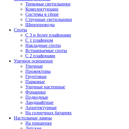
Трековые светильники
Комплектующие
Системы в сборе
Струнные светильники
Шинопроводы
Споты
С 3 и более плафонами
С 1 плафоном
Накладные споты
Встраиваемые споты
С 2 плафонами
Уличное освещение
Уличные
Прожекторы
Грунтовые
Парковые
Уличные настенные
Фонарики
Подводные
Ландшафтные
Архитектурные
На солнечных батареях
Настольные лампы
На прищепке
Детские