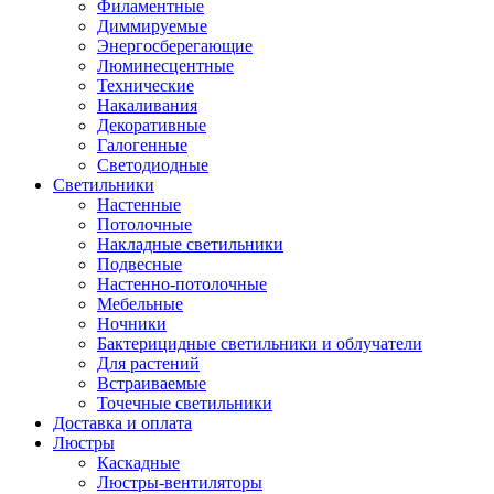
Филаментные
Диммируемые
Энергосберегающие
Люминесцентные
Технические
Накаливания
Декоративные
Галогенные
Светодиодные
Светильники
Настенные
Потолочные
Накладные светильники
Подвесные
Настенно-потолочные
Мебельные
Ночники
Бактерицидные светильники и облучатели
Для растений
Встраиваемые
Точечные светильники
Доставка и оплата
Люстры
Каскадные
Люстры-вентиляторы