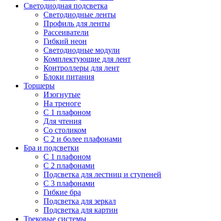
Светодиодная подсветка
Светодиодные ленты
Профиль для ленты
Рассеиватели
Гибкий неон
Светодиодные модули
Комплектующие для лент
Контроллеры для лент
Блоки питания
Торшеры
Изогнутые
На треноге
С 1 плафоном
Для чтения
Со столиком
С 2 и более плафонами
Бра и подсветки
С 1 плафоном
С 2 плафонами
Подсветка для лестниц и ступеней
С 3 плафонами
Гибкие бра
Подсветка для зеркал
Подсветка для картин
Трековые системы