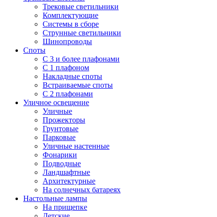
Трековые светильники
Комплектующие
Системы в сборе
Струнные светильники
Шинопроводы
Споты
С 3 и более плафонами
С 1 плафоном
Накладные споты
Встраиваемые споты
С 2 плафонами
Уличное освещение
Уличные
Прожекторы
Грунтовые
Парковые
Уличные настенные
Фонарики
Подводные
Ландшафтные
Архитектурные
На солнечных батареях
Настольные лампы
На прищепке
Детские