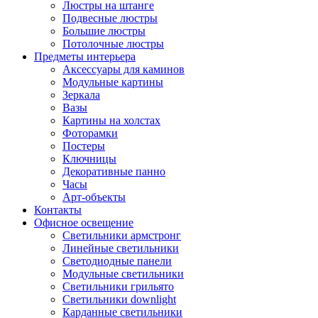
Люстры на штанге
Подвесные люстры
Большие люстры
Потолочные люстры
Предметы интерьера
Аксессуары для каминов
Модульные картины
Зеркала
Вазы
Картины на холстах
Фоторамки
Постеры
Ключницы
Декоративные панно
Часы
Арт-объекты
Контакты
Офисное освещение
Светильники армстронг
Линейные светильники
Светодиодные панели
Модульные светильники
Светильники грильято
Светильники downlight
Карданные светильники