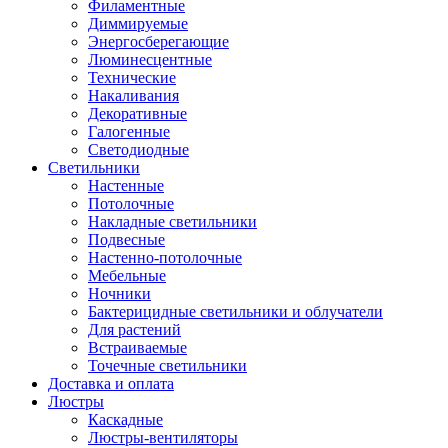
Филаментные
Диммируемые
Энергосберегающие
Люминесцентные
Технические
Накаливания
Декоративные
Галогенные
Светодиодные
Светильники
Настенные
Потолочные
Накладные светильники
Подвесные
Настенно-потолочные
Мебельные
Ночники
Бактерицидные светильники и облучатели
Для растений
Встраиваемые
Точечные светильники
Доставка и оплата
Люстры
Каскадные
Люстры-вентиляторы