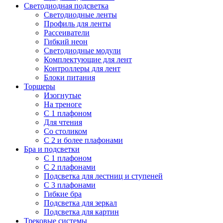
Светодиодная подсветка
Светодиодные ленты
Профиль для ленты
Рассеиватели
Гибкий неон
Светодиодные модули
Комплектующие для лент
Контроллеры для лент
Блоки питания
Торшеры
Изогнутые
На треноге
С 1 плафоном
Для чтения
Со столиком
С 2 и более плафонами
Бра и подсветки
С 1 плафоном
С 2 плафонами
Подсветка для лестниц и ступеней
С 3 плафонами
Гибкие бра
Подсветка для зеркал
Подсветка для картин
Трековые системы