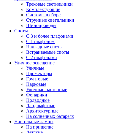
Трековые светильники
Комплектующие
Системы в сборе
Струнные светильники
Шинопроводы
Споты
С 3 и более плафонами
С 1 плафоном
Накладные споты
Встраиваемые споты
С 2 плафонами
Уличное освещение
Уличные
Прожекторы
Грунтовые
Парковые
Уличные настенные
Фонарики
Подводные
Ландшафтные
Архитектурные
На солнечных батареях
Настольные лампы
На прищепке
Детские