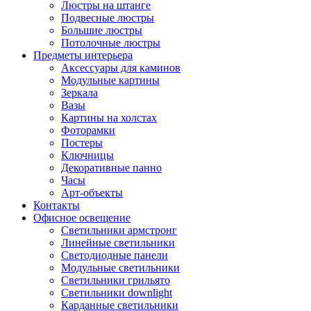
Люстры на штанге
Подвесные люстры
Большие люстры
Потолочные люстры
Предметы интерьера
Аксессуары для каминов
Модульные картины
Зеркала
Вазы
Картины на холстах
Фоторамки
Постеры
Ключницы
Декоративные панно
Часы
Арт-объекты
Контакты
Офисное освещение
Светильники армстронг
Линейные светильники
Светодиодные панели
Модульные светильники
Светильники грильято
Светильники downlight
Карданные светильники