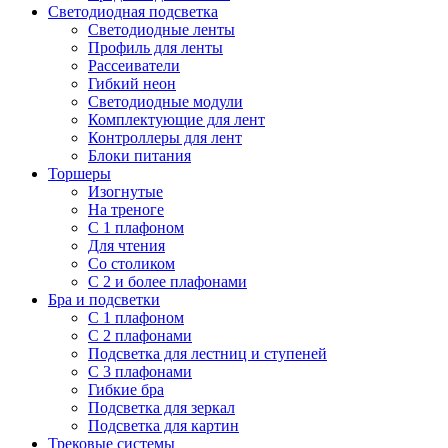
Светодиодная подсветка
Светодиодные ленты
Профиль для ленты
Рассеиватели
Гибкий неон
Светодиодные модули
Комплектующие для лент
Контроллеры для лент
Блоки питания
Торшеры
Изогнутые
На треноге
С 1 плафоном
Для чтения
Со столиком
С 2 и более плафонами
Бра и подсветки
С 1 плафоном
С 2 плафонами
Подсветка для лестниц и ступеней
С 3 плафонами
Гибкие бра
Подсветка для зеркал
Подсветка для картин
Трековые системы