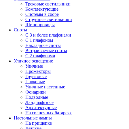
Трековые светильники
Комплектующие
Системы в сборе
Струнные светильники
Шинопроводы
Споты
С 3 и более плафонами
С 1 плафоном
Накладные споты
Встраиваемые споты
С 2 плафонами
Уличное освещение
Уличные
Прожекторы
Грунтовые
Парковые
Уличные настенные
Фонарики
Подводные
Ландшафтные
Архитектурные
На солнечных батареях
Настольные лампы
На прищепке
Детские