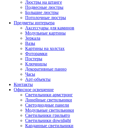
Люстры на штанге
Подвесные люстры
Большие люстры
Потолочные люстры
Предметы интерьера
Аксессуары для каминов
Модульные картины
Зеркала
Вазы
Картины на холстах
Фоторамки
Постеры
Ключницы
Декоративные панно
Часы
Арт-объекты
Контакты
Офисное освещение
Светильники армстронг
Линейные светильники
Светодиодные панели
Модульные светильники
Светильники грильято
Светильники downlight
Карданные светильники