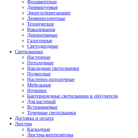
Филаментные
Диммируемые
Энергосберегающие
Люминесцентные
Технические
Накаливания
Декоративные
Галогенные
Светодиодные
Светильники
Настенные
Потолочные
Накладные светильники
Подвесные
Настенно-потолочные
Мебельные
Ночники
Бактерицидные светильники и облучатели
Для растений
Встраиваемые
Точечные светильники
Доставка и оплата
Люстры
Каскадные
Люстры-вентиляторы