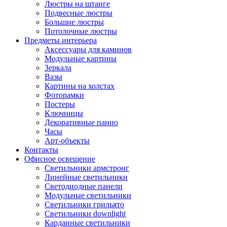
Люстры на штанге
Подвесные люстры
Большие люстры
Потолочные люстры
Предметы интерьера
Аксессуары для каминов
Модульные картины
Зеркала
Вазы
Картины на холстах
Фоторамки
Постеры
Ключницы
Декоративные панно
Часы
Арт-объекты
Контакты
Офисное освещение
Светильники армстронг
Линейные светильники
Светодиодные панели
Модульные светильники
Светильники грильято
Светильники downlight
Карданные светильники