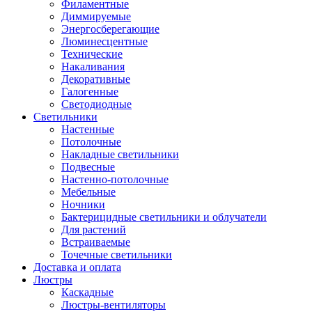
Филаментные
Диммируемые
Энергосберегающие
Люминесцентные
Технические
Накаливания
Декоративные
Галогенные
Светодиодные
Светильники
Настенные
Потолочные
Накладные светильники
Подвесные
Настенно-потолочные
Мебельные
Ночники
Бактерицидные светильники и облучатели
Для растений
Встраиваемые
Точечные светильники
Доставка и оплата
Люстры
Каскадные
Люстры-вентиляторы