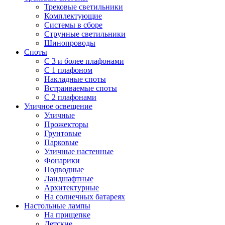
Трековые светильники
Комплектующие
Системы в сборе
Струнные светильники
Шинопроводы
Споты
С 3 и более плафонами
С 1 плафоном
Накладные споты
Встраиваемые споты
С 2 плафонами
Уличное освещение
Уличные
Прожекторы
Грунтовые
Парковые
Уличные настенные
Фонарики
Подводные
Ландшафтные
Архитектурные
На солнечных батареях
Настольные лампы
На прищепке
Детские