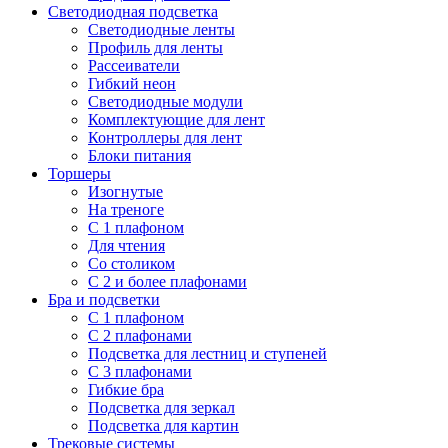
Светодиодная подсветка
Светодиодные ленты
Профиль для ленты
Рассеиватели
Гибкий неон
Светодиодные модули
Комплектующие для лент
Контроллеры для лент
Блоки питания
Торшеры
Изогнутые
На треноге
С 1 плафоном
Для чтения
Со столиком
С 2 и более плафонами
Бра и подсветки
С 1 плафоном
С 2 плафонами
Подсветка для лестниц и ступеней
С 3 плафонами
Гибкие бра
Подсветка для зеркал
Подсветка для картин
Трековые системы