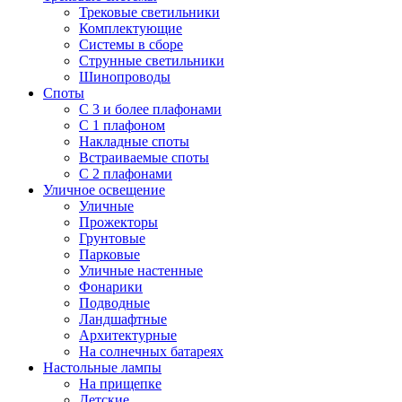
Трековые светильники
Комплектующие
Системы в сборе
Струнные светильники
Шинопроводы
Споты
С 3 и более плафонами
С 1 плафоном
Накладные споты
Встраиваемые споты
С 2 плафонами
Уличное освещение
Уличные
Прожекторы
Грунтовые
Парковые
Уличные настенные
Фонарики
Подводные
Ландшафтные
Архитектурные
На солнечных батареях
Настольные лампы
На прищепке
Детские