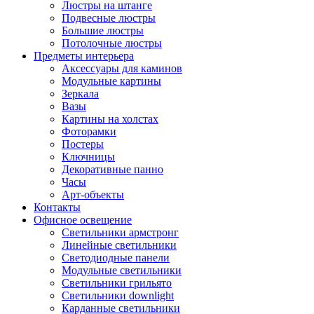
Люстры на штанге
Подвесные люстры
Большие люстры
Потолочные люстры
Предметы интерьера
Аксессуары для каминов
Модульные картины
Зеркала
Вазы
Картины на холстах
Фоторамки
Постеры
Ключницы
Декоративные панно
Часы
Арт-объекты
Контакты
Офисное освещение
Светильники армстронг
Линейные светильники
Светодиодные панели
Модульные светильники
Светильники грильято
Светильники downlight
Карданные светильники