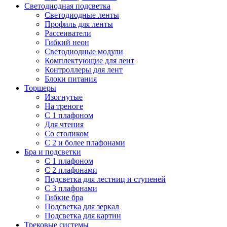
Светодиодная подсветка
Светодиодные ленты
Профиль для ленты
Рассеиватели
Гибкий неон
Светодиодные модули
Комплектующие для лент
Контроллеры для лент
Блоки питания
Торшеры
Изогнутые
На треноге
С 1 плафоном
Для чтения
Со столиком
С 2 и более плафонами
Бра и подсветки
С 1 плафоном
С 2 плафонами
Подсветка для лестниц и ступеней
С 3 плафонами
Гибкие бра
Подсветка для зеркал
Подсветка для картин
Трековые системы