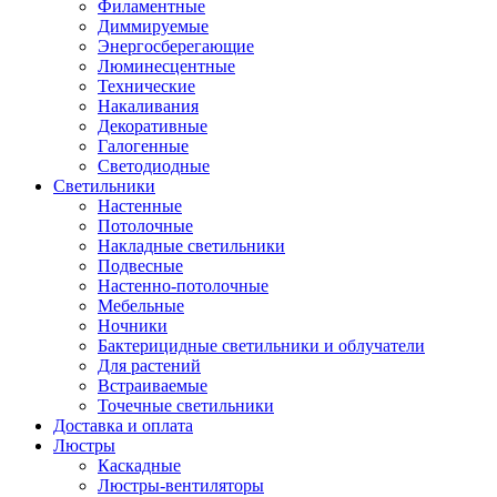
Филаментные
Диммируемые
Энергосберегающие
Люминесцентные
Технические
Накаливания
Декоративные
Галогенные
Светодиодные
Светильники
Настенные
Потолочные
Накладные светильники
Подвесные
Настенно-потолочные
Мебельные
Ночники
Бактерицидные светильники и облучатели
Для растений
Встраиваемые
Точечные светильники
Доставка и оплата
Люстры
Каскадные
Люстры-вентиляторы