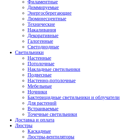
Филаментные
Диммируемые
Энергосберегающие
Люминесцентные
Технические
Накаливания
Декоративные
Галогенные
Светодиодные
Светильники
Настенные
Потолочные
Накладные светильники
Подвесные
Настенно-потолочные
Мебельные
Ночники
Бактерицидные светильники и облучатели
Для растений
Встраиваемые
Точечные светильники
Доставка и оплата
Люстры
Каскадные
Люстры-вентиляторы