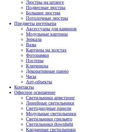
Люстры на штанге
Подвесные люстры
Большие люстры
Потолочные люстры
Предметы интерьера
Аксессуары для каминов
Модульные картины
Зеркала
Вазы
Картины на холстах
Фоторамки
Постеры
Ключницы
Декоративные панно
Часы
Арт-объекты
Контакты
Офисное освещение
Светильники армстронг
Линейные светильники
Светодиодные панели
Модульные светильники
Светильники грильято
Светильники downlight
Карданные светильники