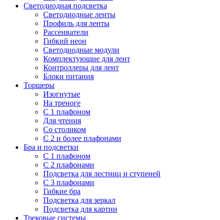
Светодиодная подсветка
Светодиодные ленты
Профиль для ленты
Рассеиватели
Гибкий неон
Светодиодные модули
Комплектующие для лент
Контроллеры для лент
Блоки питания
Торшеры
Изогнутые
На треноге
С 1 плафоном
Для чтения
Со столиком
С 2 и более плафонами
Бра и подсветки
С 1 плафоном
С 2 плафонами
Подсветка для лестниц и ступеней
С 3 плафонами
Гибкие бра
Подсветка для зеркал
Подсветка для картин
Трековые системы