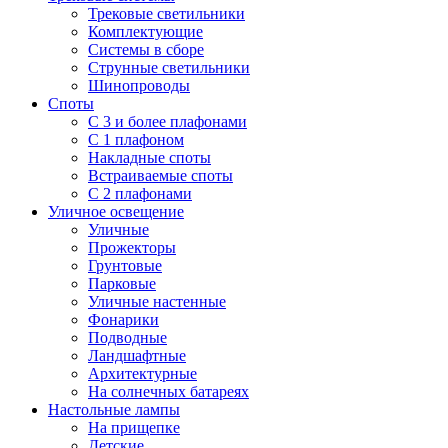
Трековые светильники
Комплектующие
Системы в сборе
Струнные светильники
Шинопроводы
Споты
С 3 и более плафонами
С 1 плафоном
Накладные споты
Встраиваемые споты
С 2 плафонами
Уличное освещение
Уличные
Прожекторы
Грунтовые
Парковые
Уличные настенные
Фонарики
Подводные
Ландшафтные
Архитектурные
На солнечных батареях
Настольные лампы
На прищепке
Детские