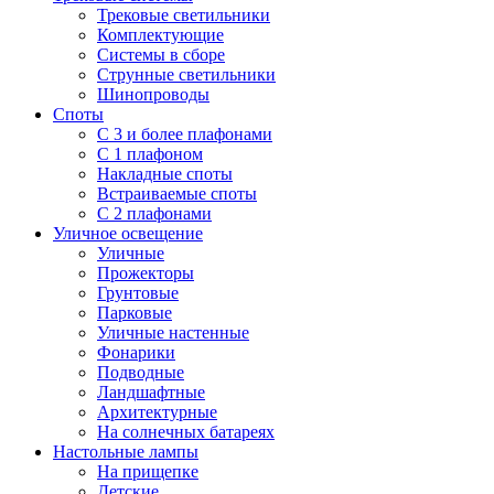
Трековые светильники
Комплектующие
Системы в сборе
Струнные светильники
Шинопроводы
Споты
С 3 и более плафонами
С 1 плафоном
Накладные споты
Встраиваемые споты
С 2 плафонами
Уличное освещение
Уличные
Прожекторы
Грунтовые
Парковые
Уличные настенные
Фонарики
Подводные
Ландшафтные
Архитектурные
На солнечных батареях
Настольные лампы
На прищепке
Детские