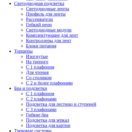
Светодиодная подсветка
Светодиодные ленты
Профиль для ленты
Рассеиватели
Гибкий неон
Светодиодные модули
Комплектующие для лент
Контроллеры для лент
Блоки питания
Торшеры
Изогнутые
На треноге
С 1 плафоном
Для чтения
Со столиком
С 2 и более плафонами
Бра и подсветки
С 1 плафоном
С 2 плафонами
Подсветка для лестниц и ступеней
С 3 плафонами
Гибкие бра
Подсветка для зеркал
Подсветка для картин
Трековые системы