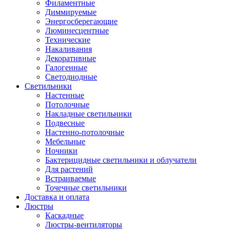
Филаментные
Диммируемые
Энергосберегающие
Люминесцентные
Технические
Накаливания
Декоративные
Галогенные
Светодиодные
Светильники
Настенные
Потолочные
Накладные светильники
Подвесные
Настенно-потолочные
Мебельные
Ночники
Бактерицидные светильники и облучатели
Для растений
Встраиваемые
Точечные светильники
Доставка и оплата
Люстры
Каскадные
Люстры-вентиляторы