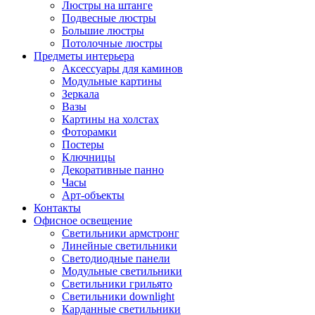
Люстры на штанге
Подвесные люстры
Большие люстры
Потолочные люстры
Предметы интерьера
Аксессуары для каминов
Модульные картины
Зеркала
Вазы
Картины на холстах
Фоторамки
Постеры
Ключницы
Декоративные панно
Часы
Арт-объекты
Контакты
Офисное освещение
Светильники армстронг
Линейные светильники
Светодиодные панели
Модульные светильники
Светильники грильято
Светильники downlight
Карданные светильники