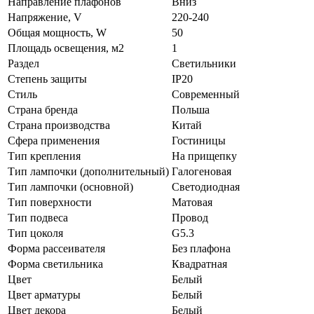
Направление плафонов
Вниз
Напряжение, V
220-240
Общая мощность, W
50
Площадь освещения, м2
1
Раздел
Светильники
Степень защиты
IP20
Стиль
Современный
Страна бренда
Польша
Страна производства
Китай
Сфера применения
Гостиницы
Тип крепления
На прищепку
Тип лампочки (дополнительный)
Галогеновая
Тип лампочки (основной)
Светодиодная
Тип поверхности
Матовая
Тип подвеса
Провод
Тип цоколя
G5.3
Форма рассеивателя
Без плафона
Форма светильника
Квадратная
Цвет
Белый
Цвет арматуры
Белый
Цвет декора
Белый