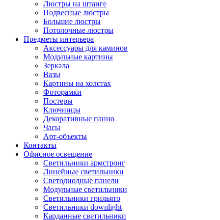
Люстры на штанге
Подвесные люстры
Большие люстры
Потолочные люстры
Предметы интерьера
Аксессуары для каминов
Модульные картины
Зеркала
Вазы
Картины на холстах
Фоторамки
Постеры
Ключницы
Декоративные панно
Часы
Арт-объекты
Контакты
Офисное освещение
Светильники армстронг
Линейные светильники
Светодиодные панели
Модульные светильники
Светильники грильято
Светильники downlight
Карданные светильники