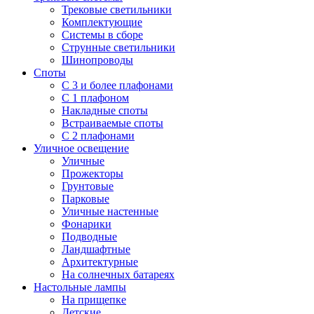
Трековые светильники
Комплектующие
Системы в сборе
Струнные светильники
Шинопроводы
Споты
С 3 и более плафонами
С 1 плафоном
Накладные споты
Встраиваемые споты
С 2 плафонами
Уличное освещение
Уличные
Прожекторы
Грунтовые
Парковые
Уличные настенные
Фонарики
Подводные
Ландшафтные
Архитектурные
На солнечных батареях
Настольные лампы
На прищепке
Детские