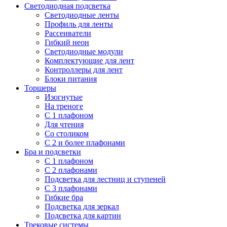
Светодиодная подсветка
Светодиодные ленты
Профиль для ленты
Рассеиватели
Гибкий неон
Светодиодные модули
Комплектующие для лент
Контроллеры для лент
Блоки питания
Торшеры
Изогнутые
На треноге
С 1 плафоном
Для чтения
Со столиком
С 2 и более плафонами
Бра и подсветки
С 1 плафоном
С 2 плафонами
Подсветка для лестниц и ступеней
С 3 плафонами
Гибкие бра
Подсветка для зеркал
Подсветка для картин
Трековые системы