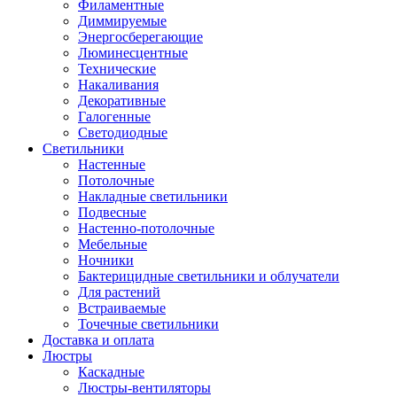
Филаментные
Диммируемые
Энергосберегающие
Люминесцентные
Технические
Накаливания
Декоративные
Галогенные
Светодиодные
Светильники
Настенные
Потолочные
Накладные светильники
Подвесные
Настенно-потолочные
Мебельные
Ночники
Бактерицидные светильники и облучатели
Для растений
Встраиваемые
Точечные светильники
Доставка и оплата
Люстры
Каскадные
Люстры-вентиляторы