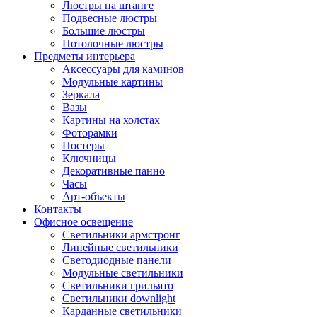
Люстры на штанге
Подвесные люстры
Большие люстры
Потолочные люстры
Предметы интерьера
Аксессуары для каминов
Модульные картины
Зеркала
Вазы
Картины на холстах
Фоторамки
Постеры
Ключницы
Декоративные панно
Часы
Арт-объекты
Контакты
Офисное освещение
Светильники армстронг
Линейные светильники
Светодиодные панели
Модульные светильники
Светильники грильято
Светильники downlight
Карданные светильники