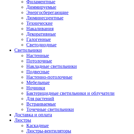
Филаментные
Диммируемые
Энергосберегающие
Люминесцентные
Технические
Накаливания
Декоративные
Галогенные
Светодиодные
Светильники
Настенные
Потолочные
Накладные светильники
Подвесные
Настенно-потолочные
Мебельные
Ночники
Бактерицидные светильники и облучатели
Для растений
Встраиваемые
Точечные светильники
Доставка и оплата
Люстры
Каскадные
Люстры-вентиляторы