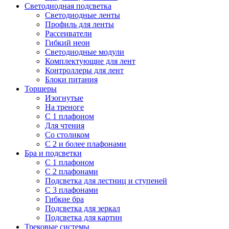
Светодиодная подсветка
Светодиодные ленты
Профиль для ленты
Рассеиватели
Гибкий неон
Светодиодные модули
Комплектующие для лент
Контроллеры для лент
Блоки питания
Торшеры
Изогнутые
На треноге
С 1 плафоном
Для чтения
Со столиком
С 2 и более плафонами
Бра и подсветки
С 1 плафоном
С 2 плафонами
Подсветка для лестниц и ступеней
С 3 плафонами
Гибкие бра
Подсветка для зеркал
Подсветка для картин
Трековые системы