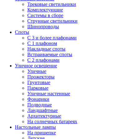
Трековые светильники
Комплектующие
Системы в сборе
Струнные светильники
Шинопроводы
Споты
С 3 и более плафонами
С 1 плафоном
Накладные споты
Встраиваемые споты
С 2 плафонами
Уличное освещение
Уличные
Прожекторы
Грунтовые
Парковые
Уличные настенные
Фонарики
Подводные
Ландшафтные
Архитектурные
На солнечных батареях
Настольные лампы
На прищепке
Детские