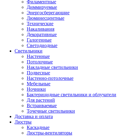
Филаментные
Диммируемые
Энергосберегающие
Люминесцентные
Технические
Накаливания
Декоративные
Галогенные
Светодиодные
Светильники
Настенные
Потолочные
Накладные светильники
Подвесные
Настенно-потолочные
Мебельные
Ночники
Бактерицидные светильники и облучатели
Для растений
Встраиваемые
Точечные светильники
Доставка и оплата
Люстры
Каскадные
Люстры-вентиляторы