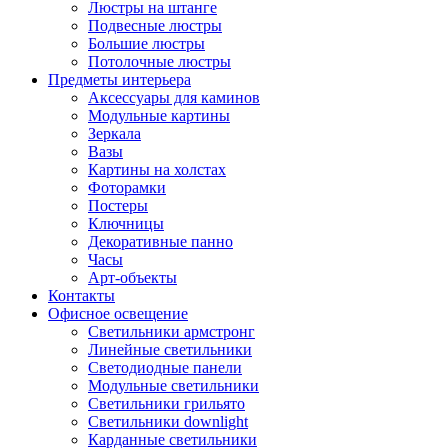
Люстры на штанге
Подвесные люстры
Большие люстры
Потолочные люстры
Предметы интерьера
Аксессуары для каминов
Модульные картины
Зеркала
Вазы
Картины на холстах
Фоторамки
Постеры
Ключницы
Декоративные панно
Часы
Арт-объекты
Контакты
Офисное освещение
Светильники армстронг
Линейные светильники
Светодиодные панели
Модульные светильники
Светильники грильято
Светильники downlight
Карданные светильники