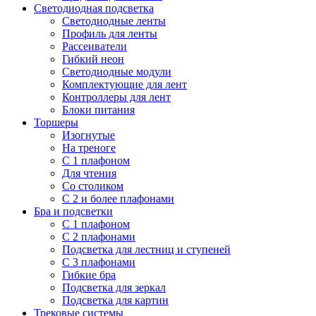
Светодиодная подсветка
Светодиодные ленты
Профиль для ленты
Рассеиватели
Гибкий неон
Светодиодные модули
Комплектующие для лент
Контроллеры для лент
Блоки питания
Торшеры
Изогнутые
На треноге
С 1 плафоном
Для чтения
Со столиком
С 2 и более плафонами
Бра и подсветки
С 1 плафоном
С 2 плафонами
Подсветка для лестниц и ступеней
С 3 плафонами
Гибкие бра
Подсветка для зеркал
Подсветка для картин
Трековые системы