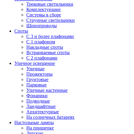
Трековые светильники
Комплектующие
Системы в сборе
Струнные светильники
Шинопроводы
Споты
С 3 и более плафонами
С 1 плафоном
Накладные споты
Встраиваемые споты
С 2 плафонами
Уличное освещение
Уличные
Прожекторы
Грунтовые
Парковые
Уличные настенные
Фонарики
Подводные
Ландшафтные
Архитектурные
На солнечных батареях
Настольные лампы
На прищепке
Детские