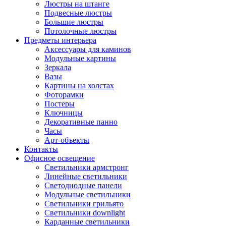
Люстры на штанге
Подвесные люстры
Большие люстры
Потолочные люстры
Предметы интерьера
Аксессуары для каминов
Модульные картины
Зеркала
Вазы
Картины на холстах
Фоторамки
Постеры
Ключницы
Декоративные панно
Часы
Арт-объекты
Контакты
Офисное освещение
Светильники армстронг
Линейные светильники
Светодиодные панели
Модульные светильники
Светильники грильято
Светильники downlight
Карданные светильники