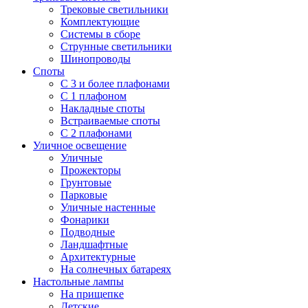
Трековые светильники
Комплектующие
Системы в сборе
Струнные светильники
Шинопроводы
Споты
С 3 и более плафонами
С 1 плафоном
Накладные споты
Встраиваемые споты
С 2 плафонами
Уличное освещение
Уличные
Прожекторы
Грунтовые
Парковые
Уличные настенные
Фонарики
Подводные
Ландшафтные
Архитектурные
На солнечных батареях
Настольные лампы
На прищепке
Детские