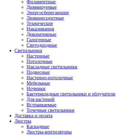
Филаментные
Диммируемые
Энергосберегающие
Люминесцентные
Технические
Накаливания
Декоративные
Галогенные
Светодиодные
Светильники
Настенные
Потолочные
Накладные светильники
Подвесные
Настенно-потолочные
Мебельные
Ночники
Бактерицидные светильники и облучатели
Для растений
Встраиваемые
Точечные светильники
Доставка и оплата
Люстры
Каскадные
Люстры-вентиляторы