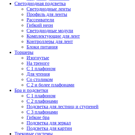
Светодиодная подсветка
Светодиодные ленты
Профиль для ленты
Рассеиватели
Гибкий неон
Светодиодные модули
Комплектующие для лент
Контроллеры для лент
Блоки питания
Торшеры
Изогнутые
На треноге
С 1 плафоном
Для чтения
Со столиком
С 2 и более плафонами
Бра и подсветки
С 1 плафоном
С 2 плафонами
Подсветка для лестниц и ступеней
С 3 плафонами
Гибкие бра
Подсветка для зеркал
Подсветка для картин
Трековые системы