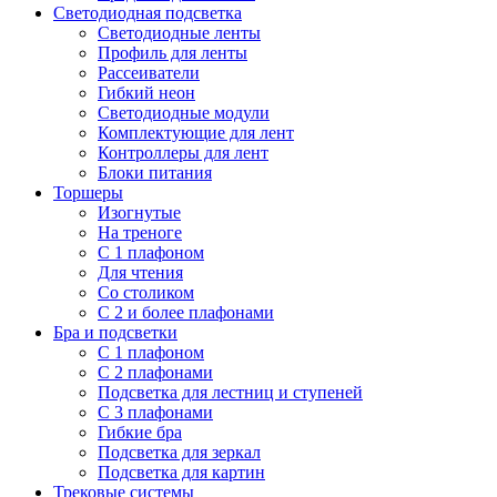
Светодиодная подсветка
Светодиодные ленты
Профиль для ленты
Рассеиватели
Гибкий неон
Светодиодные модули
Комплектующие для лент
Контроллеры для лент
Блоки питания
Торшеры
Изогнутые
На треноге
С 1 плафоном
Для чтения
Со столиком
С 2 и более плафонами
Бра и подсветки
С 1 плафоном
С 2 плафонами
Подсветка для лестниц и ступеней
С 3 плафонами
Гибкие бра
Подсветка для зеркал
Подсветка для картин
Трековые системы