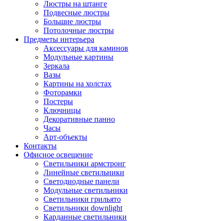
Люстры на штанге
Подвесные люстры
Большие люстры
Потолочные люстры
Предметы интерьера
Аксессуары для каминов
Модульные картины
Зеркала
Вазы
Картины на холстах
Фоторамки
Постеры
Ключницы
Декоративные панно
Часы
Арт-объекты
Контакты
Офисное освещение
Светильники армстронг
Линейные светильники
Светодиодные панели
Модульные светильники
Светильники грильято
Светильники downlight
Карданные светильники