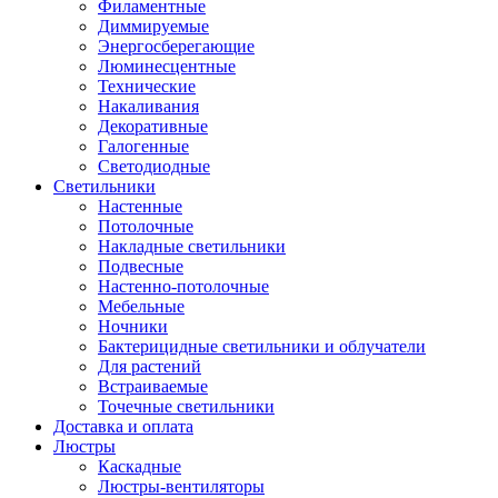
Филаментные
Диммируемые
Энергосберегающие
Люминесцентные
Технические
Накаливания
Декоративные
Галогенные
Светодиодные
Светильники
Настенные
Потолочные
Накладные светильники
Подвесные
Настенно-потолочные
Мебельные
Ночники
Бактерицидные светильники и облучатели
Для растений
Встраиваемые
Точечные светильники
Доставка и оплата
Люстры
Каскадные
Люстры-вентиляторы