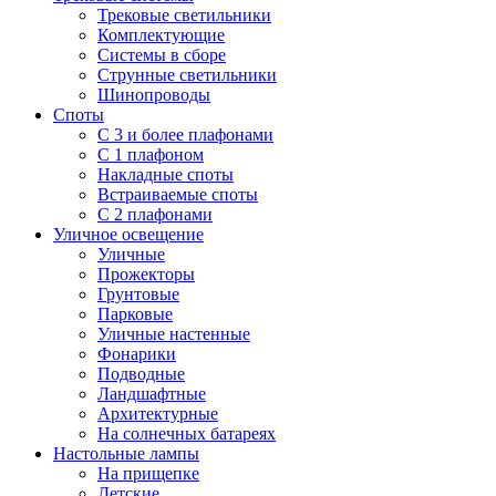
Трековые светильники
Комплектующие
Системы в сборе
Струнные светильники
Шинопроводы
Споты
С 3 и более плафонами
С 1 плафоном
Накладные споты
Встраиваемые споты
С 2 плафонами
Уличное освещение
Уличные
Прожекторы
Грунтовые
Парковые
Уличные настенные
Фонарики
Подводные
Ландшафтные
Архитектурные
На солнечных батареях
Настольные лампы
На прищепке
Детские