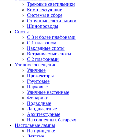
Трековые светильники
Комплектующие
Системы в сборе
Струнные светильники
Шинопроводы
Споты
С 3 и более плафонами
С 1 плафоном
Накладные споты
Встраиваемые споты
С 2 плафонами
Уличное освещение
Уличные
Прожекторы
Грунтовые
Парковые
Уличные настенные
Фонарики
Подводные
Ландшафтные
Архитектурные
На солнечных батареях
Настольные лампы
На прищепке
Детские