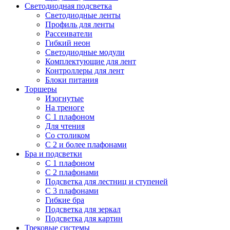
Светодиодная подсветка
Светодиодные ленты
Профиль для ленты
Рассеиватели
Гибкий неон
Светодиодные модули
Комплектующие для лент
Контроллеры для лент
Блоки питания
Торшеры
Изогнутые
На треноге
С 1 плафоном
Для чтения
Со столиком
С 2 и более плафонами
Бра и подсветки
С 1 плафоном
С 2 плафонами
Подсветка для лестниц и ступеней
С 3 плафонами
Гибкие бра
Подсветка для зеркал
Подсветка для картин
Трековые системы