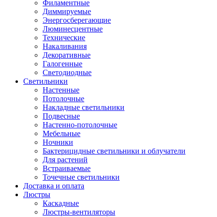
Филаментные
Диммируемые
Энергосберегающие
Люминесцентные
Технические
Накаливания
Декоративные
Галогенные
Светодиодные
Светильники
Настенные
Потолочные
Накладные светильники
Подвесные
Настенно-потолочные
Мебельные
Ночники
Бактерицидные светильники и облучатели
Для растений
Встраиваемые
Точечные светильники
Доставка и оплата
Люстры
Каскадные
Люстры-вентиляторы