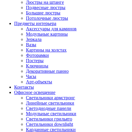
Люстры на штанге
Подвесные люстры
Большие люстры
Потолочные люстры
Предметы интерьера
Аксессуары для каминов
Модульные картины
Зеркала
Вазы
Картины на холстах
Фоторамки
Постеры
Ключницы
Декоративные панно
Часы
Арт-объекты
Контакты
Офисное освещение
Светильники армстронг
Линейные светильники
Светодиодные панели
Модульные светильники
Светильники грильято
Светильники downlight
Карданные светильники