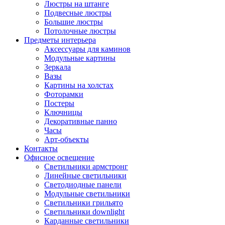
Люстры на штанге
Подвесные люстры
Большие люстры
Потолочные люстры
Предметы интерьера
Аксессуары для каминов
Модульные картины
Зеркала
Вазы
Картины на холстах
Фоторамки
Постеры
Ключницы
Декоративные панно
Часы
Арт-объекты
Контакты
Офисное освещение
Светильники армстронг
Линейные светильники
Светодиодные панели
Модульные светильники
Светильники грильято
Светильники downlight
Карданные светильники