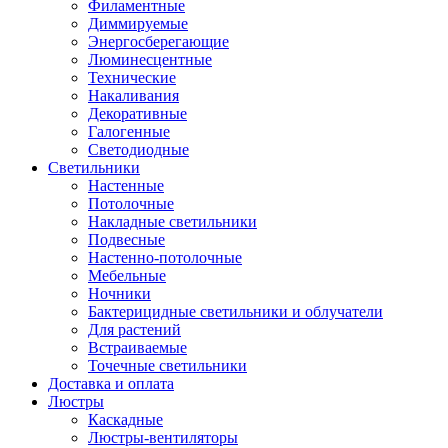
Филаментные
Диммируемые
Энергосберегающие
Люминесцентные
Технические
Накаливания
Декоративные
Галогенные
Светодиодные
Светильники
Настенные
Потолочные
Накладные светильники
Подвесные
Настенно-потолочные
Мебельные
Ночники
Бактерицидные светильники и облучатели
Для растений
Встраиваемые
Точечные светильники
Доставка и оплата
Люстры
Каскадные
Люстры-вентиляторы