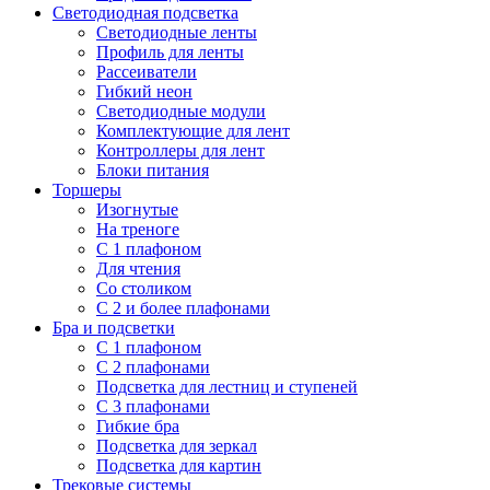
Светодиодная подсветка
Светодиодные ленты
Профиль для ленты
Рассеиватели
Гибкий неон
Светодиодные модули
Комплектующие для лент
Контроллеры для лент
Блоки питания
Торшеры
Изогнутые
На треноге
С 1 плафоном
Для чтения
Со столиком
С 2 и более плафонами
Бра и подсветки
С 1 плафоном
С 2 плафонами
Подсветка для лестниц и ступеней
С 3 плафонами
Гибкие бра
Подсветка для зеркал
Подсветка для картин
Трековые системы