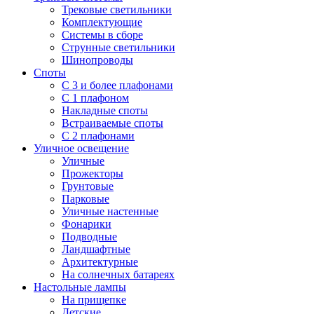
Трековые светильники
Комплектующие
Системы в сборе
Струнные светильники
Шинопроводы
Споты
С 3 и более плафонами
С 1 плафоном
Накладные споты
Встраиваемые споты
С 2 плафонами
Уличное освещение
Уличные
Прожекторы
Грунтовые
Парковые
Уличные настенные
Фонарики
Подводные
Ландшафтные
Архитектурные
На солнечных батареях
Настольные лампы
На прищепке
Детские