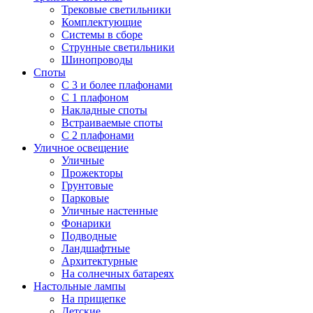
Трековые светильники
Комплектующие
Системы в сборе
Струнные светильники
Шинопроводы
Споты
С 3 и более плафонами
С 1 плафоном
Накладные споты
Встраиваемые споты
С 2 плафонами
Уличное освещение
Уличные
Прожекторы
Грунтовые
Парковые
Уличные настенные
Фонарики
Подводные
Ландшафтные
Архитектурные
На солнечных батареях
Настольные лампы
На прищепке
Детские