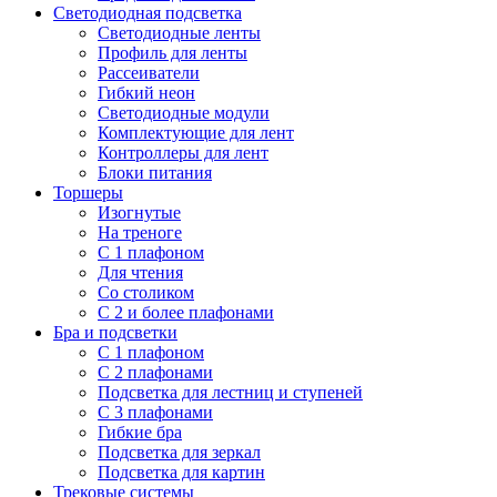
Светодиодная подсветка
Светодиодные ленты
Профиль для ленты
Рассеиватели
Гибкий неон
Светодиодные модули
Комплектующие для лент
Контроллеры для лент
Блоки питания
Торшеры
Изогнутые
На треноге
С 1 плафоном
Для чтения
Со столиком
С 2 и более плафонами
Бра и подсветки
С 1 плафоном
С 2 плафонами
Подсветка для лестниц и ступеней
С 3 плафонами
Гибкие бра
Подсветка для зеркал
Подсветка для картин
Трековые системы