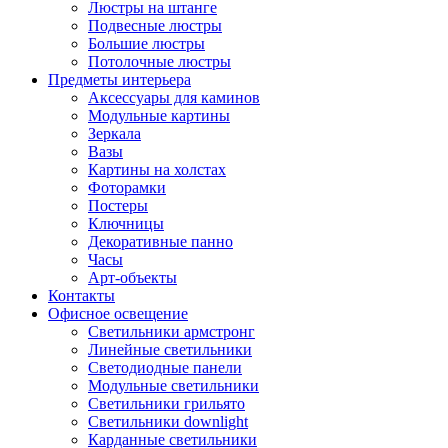
Люстры на штанге
Подвесные люстры
Большие люстры
Потолочные люстры
Предметы интерьера
Аксессуары для каминов
Модульные картины
Зеркала
Вазы
Картины на холстах
Фоторамки
Постеры
Ключницы
Декоративные панно
Часы
Арт-объекты
Контакты
Офисное освещение
Светильники армстронг
Линейные светильники
Светодиодные панели
Модульные светильники
Светильники грильято
Светильники downlight
Карданные светильники