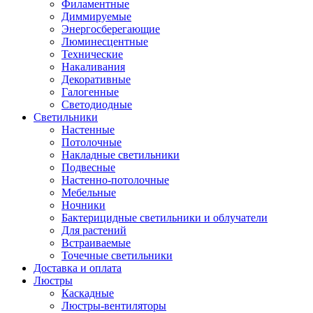
Филаментные
Диммируемые
Энергосберегающие
Люминесцентные
Технические
Накаливания
Декоративные
Галогенные
Светодиодные
Светильники
Настенные
Потолочные
Накладные светильники
Подвесные
Настенно-потолочные
Мебельные
Ночники
Бактерицидные светильники и облучатели
Для растений
Встраиваемые
Точечные светильники
Доставка и оплата
Люстры
Каскадные
Люстры-вентиляторы