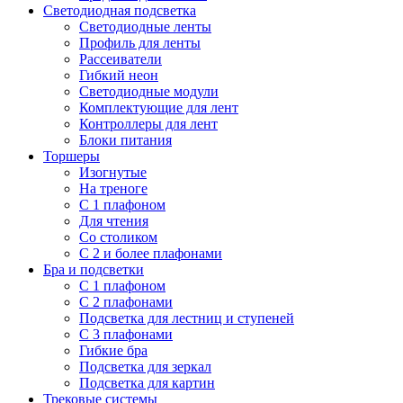
Светодиодная подсветка
Светодиодные ленты
Профиль для ленты
Рассеиватели
Гибкий неон
Светодиодные модули
Комплектующие для лент
Контроллеры для лент
Блоки питания
Торшеры
Изогнутые
На треноге
С 1 плафоном
Для чтения
Со столиком
С 2 и более плафонами
Бра и подсветки
С 1 плафоном
С 2 плафонами
Подсветка для лестниц и ступеней
С 3 плафонами
Гибкие бра
Подсветка для зеркал
Подсветка для картин
Трековые системы