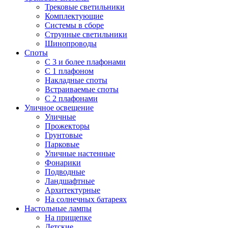
Трековые светильники
Комплектующие
Системы в сборе
Струнные светильники
Шинопроводы
Споты
С 3 и более плафонами
С 1 плафоном
Накладные споты
Встраиваемые споты
С 2 плафонами
Уличное освещение
Уличные
Прожекторы
Грунтовые
Парковые
Уличные настенные
Фонарики
Подводные
Ландшафтные
Архитектурные
На солнечных батареях
Настольные лампы
На прищепке
Детские