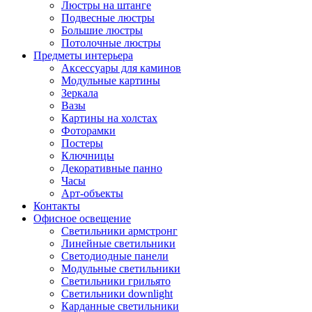
Люстры на штанге
Подвесные люстры
Большие люстры
Потолочные люстры
Предметы интерьера
Аксессуары для каминов
Модульные картины
Зеркала
Вазы
Картины на холстах
Фоторамки
Постеры
Ключницы
Декоративные панно
Часы
Арт-объекты
Контакты
Офисное освещение
Светильники армстронг
Линейные светильники
Светодиодные панели
Модульные светильники
Светильники грильято
Светильники downlight
Карданные светильники