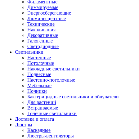
Филаментные
Диммируемые
Энергосберегающие
Люминесцентные
Технические
Накаливания
Декоративные
Галогенные
Светодиодные
Светильники
Настенные
Потолочные
Накладные светильники
Подвесные
Настенно-потолочные
Мебельные
Ночники
Бактерицидные светильники и облучатели
Для растений
Встраиваемые
Точечные светильники
Доставка и оплата
Люстры
Каскадные
Люстры-вентиляторы