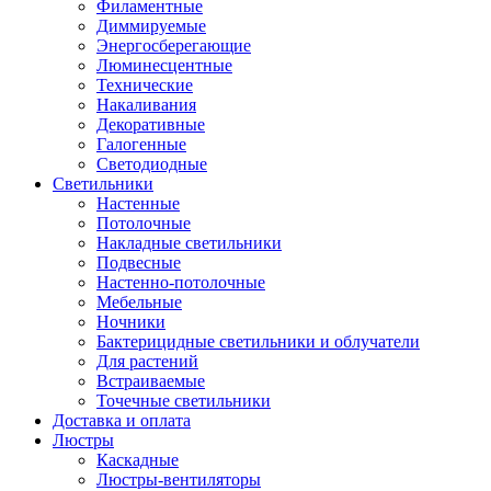
Филаментные
Диммируемые
Энергосберегающие
Люминесцентные
Технические
Накаливания
Декоративные
Галогенные
Светодиодные
Светильники
Настенные
Потолочные
Накладные светильники
Подвесные
Настенно-потолочные
Мебельные
Ночники
Бактерицидные светильники и облучатели
Для растений
Встраиваемые
Точечные светильники
Доставка и оплата
Люстры
Каскадные
Люстры-вентиляторы