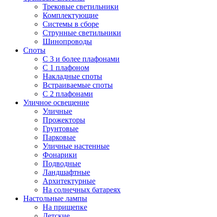
Трековые светильники
Комплектующие
Системы в сборе
Струнные светильники
Шинопроводы
Споты
С 3 и более плафонами
С 1 плафоном
Накладные споты
Встраиваемые споты
С 2 плафонами
Уличное освещение
Уличные
Прожекторы
Грунтовые
Парковые
Уличные настенные
Фонарики
Подводные
Ландшафтные
Архитектурные
На солнечных батареях
Настольные лампы
На прищепке
Детские