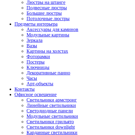
Люстры на штанге
Подвесные люстры
Большие люстры
Потолочные люстры
Предметы интерьера
Аксессуары для каминов
Модульные картины
Зеркала
Вазы
Картины на холстах
Фоторамки
Постеры
Ключницы
Декоративные панно
Часы
Арт-объекты
Контакты
Офисное освещение
Светильники армстронг
Линейные светильники
Светодиодные панели
Модульные светильники
Светильники грильято
Светильники downlight
Карданные светильники