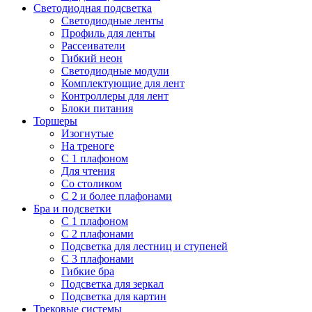
Светодиодная подсветка
Светодиодные ленты
Профиль для ленты
Рассеиватели
Гибкий неон
Светодиодные модули
Комплектующие для лент
Контроллеры для лент
Блоки питания
Торшеры
Изогнутые
На треноге
С 1 плафоном
Для чтения
Со столиком
С 2 и более плафонами
Бра и подсветки
С 1 плафоном
С 2 плафонами
Подсветка для лестниц и ступеней
С 3 плафонами
Гибкие бра
Подсветка для зеркал
Подсветка для картин
Трековые системы