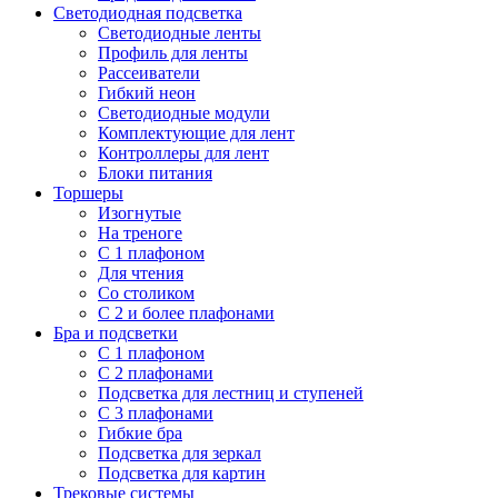
Светодиодная подсветка
Светодиодные ленты
Профиль для ленты
Рассеиватели
Гибкий неон
Светодиодные модули
Комплектующие для лент
Контроллеры для лент
Блоки питания
Торшеры
Изогнутые
На треноге
С 1 плафоном
Для чтения
Со столиком
С 2 и более плафонами
Бра и подсветки
С 1 плафоном
С 2 плафонами
Подсветка для лестниц и ступеней
С 3 плафонами
Гибкие бра
Подсветка для зеркал
Подсветка для картин
Трековые системы