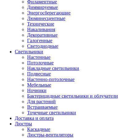
Филаментные
Диммируемые
Энергосберегающие
Люминесцентные
Технические
Накаливания
Декоративные
Галогенные
Светодиодные
Светильники
Настенные
Потолочные
Накладные светильники
Подвесные
Настенно-потолочные
Мебельные
Ночники
Бактерицидные светильники и облучатели
Для растений
Встраиваемые
Точечные светильники
Доставка и оплата
Люстры
Каскадные
Люстры-вентиляторы