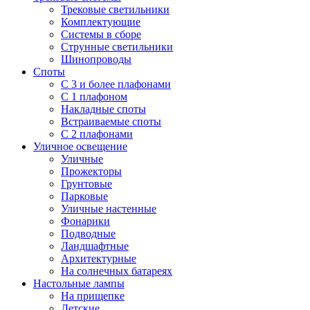
Трековые светильники
Комплектующие
Системы в сборе
Струнные светильники
Шинопроводы
Споты
С 3 и более плафонами
С 1 плафоном
Накладные споты
Встраиваемые споты
С 2 плафонами
Уличное освещение
Уличные
Прожекторы
Грунтовые
Парковые
Уличные настенные
Фонарики
Подводные
Ландшафтные
Архитектурные
На солнечных батареях
Настольные лампы
На прищепке
Детские