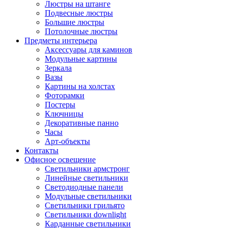
Люстры на штанге
Подвесные люстры
Большие люстры
Потолочные люстры
Предметы интерьера
Аксессуары для каминов
Модульные картины
Зеркала
Вазы
Картины на холстах
Фоторамки
Постеры
Ключницы
Декоративные панно
Часы
Арт-объекты
Контакты
Офисное освещение
Светильники армстронг
Линейные светильники
Светодиодные панели
Модульные светильники
Светильники грильято
Светильники downlight
Карданные светильники