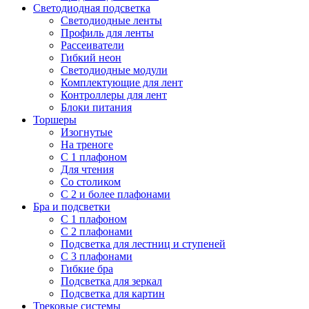
Светодиодная подсветка
Светодиодные ленты
Профиль для ленты
Рассеиватели
Гибкий неон
Светодиодные модули
Комплектующие для лент
Контроллеры для лент
Блоки питания
Торшеры
Изогнутые
На треноге
С 1 плафоном
Для чтения
Со столиком
С 2 и более плафонами
Бра и подсветки
С 1 плафоном
С 2 плафонами
Подсветка для лестниц и ступеней
С 3 плафонами
Гибкие бра
Подсветка для зеркал
Подсветка для картин
Трековые системы