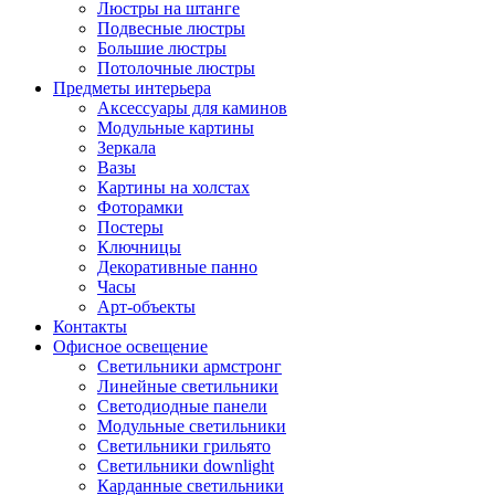
Люстры на штанге
Подвесные люстры
Большие люстры
Потолочные люстры
Предметы интерьера
Аксессуары для каминов
Модульные картины
Зеркала
Вазы
Картины на холстах
Фоторамки
Постеры
Ключницы
Декоративные панно
Часы
Арт-объекты
Контакты
Офисное освещение
Светильники армстронг
Линейные светильники
Светодиодные панели
Модульные светильники
Светильники грильято
Светильники downlight
Карданные светильники