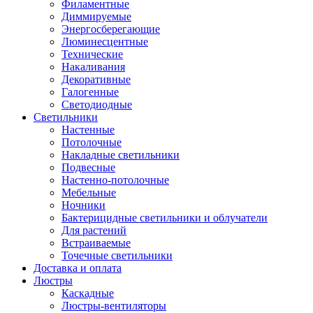
Филаментные
Диммируемые
Энергосберегающие
Люминесцентные
Технические
Накаливания
Декоративные
Галогенные
Светодиодные
Светильники
Настенные
Потолочные
Накладные светильники
Подвесные
Настенно-потолочные
Мебельные
Ночники
Бактерицидные светильники и облучатели
Для растений
Встраиваемые
Точечные светильники
Доставка и оплата
Люстры
Каскадные
Люстры-вентиляторы