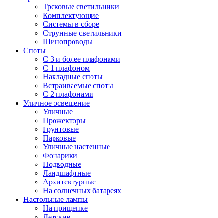
Трековые светильники
Комплектующие
Системы в сборе
Струнные светильники
Шинопроводы
Споты
С 3 и более плафонами
С 1 плафоном
Накладные споты
Встраиваемые споты
С 2 плафонами
Уличное освещение
Уличные
Прожекторы
Грунтовые
Парковые
Уличные настенные
Фонарики
Подводные
Ландшафтные
Архитектурные
На солнечных батареях
Настольные лампы
На прищепке
Детские