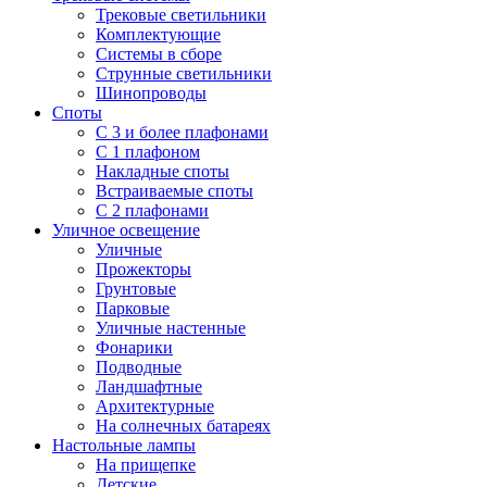
Трековые светильники
Комплектующие
Системы в сборе
Струнные светильники
Шинопроводы
Споты
С 3 и более плафонами
С 1 плафоном
Накладные споты
Встраиваемые споты
С 2 плафонами
Уличное освещение
Уличные
Прожекторы
Грунтовые
Парковые
Уличные настенные
Фонарики
Подводные
Ландшафтные
Архитектурные
На солнечных батареях
Настольные лампы
На прищепке
Детские