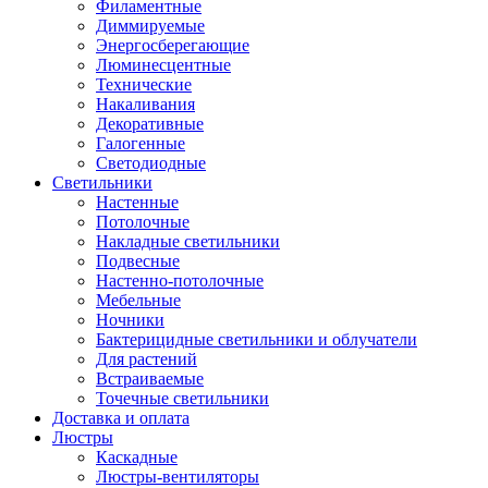
Филаментные
Диммируемые
Энергосберегающие
Люминесцентные
Технические
Накаливания
Декоративные
Галогенные
Светодиодные
Светильники
Настенные
Потолочные
Накладные светильники
Подвесные
Настенно-потолочные
Мебельные
Ночники
Бактерицидные светильники и облучатели
Для растений
Встраиваемые
Точечные светильники
Доставка и оплата
Люстры
Каскадные
Люстры-вентиляторы