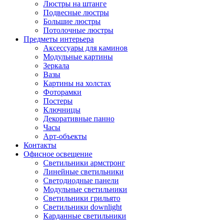
Люстры на штанге
Подвесные люстры
Большие люстры
Потолочные люстры
Предметы интерьера
Аксессуары для каминов
Модульные картины
Зеркала
Вазы
Картины на холстах
Фоторамки
Постеры
Ключницы
Декоративные панно
Часы
Арт-объекты
Контакты
Офисное освещение
Светильники армстронг
Линейные светильники
Светодиодные панели
Модульные светильники
Светильники грильято
Светильники downlight
Карданные светильники