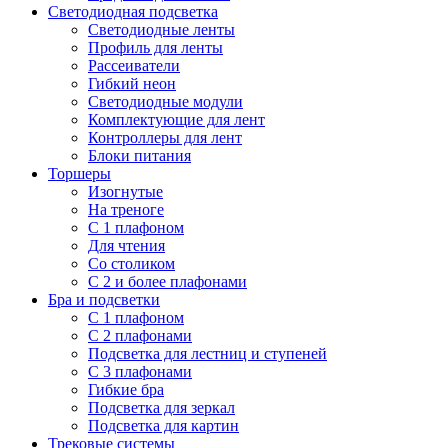
Светодиодная подсветка
Светодиодные ленты
Профиль для ленты
Рассеиватели
Гибкий неон
Светодиодные модули
Комплектующие для лент
Контроллеры для лент
Блоки питания
Торшеры
Изогнутые
На треноге
С 1 плафоном
Для чтения
Со столиком
С 2 и более плафонами
Бра и подсветки
С 1 плафоном
С 2 плафонами
Подсветка для лестниц и ступеней
С 3 плафонами
Гибкие бра
Подсветка для зеркал
Подсветка для картин
Трековые системы